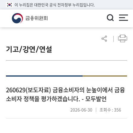
이 누리집은 대한민국 공식 전자정부 누리집입니다.
ENGLISH
어
린
기고/강연/연설
이
알
림
마
당
참
260629(보도자료) 금융소비자의 눈높이에서 금융
여
소비자 정책을 평가하겠습니다. - 모두발언
마
당
2026-06-30
조회수 : 356
정