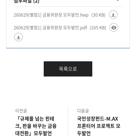
첨부파일 (2)
260629[별첨1] 금융위원장 모두발언.hwp
(30 KB)
260629[별첨1] 금융위원장 모두발언.pdf
(165 KB)
목록으로
이전글
다음글
「규제를 넘는 핀테
국민성장펀드-M.AX
크, 판을 바꾸는 금융
프론티어 프로젝트 모
대전환」모두발언
두발언