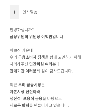
책
마
당
Ⅰ
인사말씀
정
안녕하십니까?
보
금융위원회 위원장
이억원
입니다.
공
개
바쁘신 가운데
우리
금융소비자 정책
을 함께 고민하기 위해
적
극
자리해주신
민간위원 여러분
과
행
관계기관 여러분
께 깊이 감사드립니다.
정
최근
우리 금융시장
은
금
자본시장 선진화
와
융
생산적·포용적 금융
을 바탕으로
위
새로운 활력
을 만들어가고 있습니다.
원