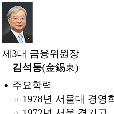
제3대 금융위원장
김석동
(金錫東)
주요학력
1978년 서울대 경영
1972년 서울 경기고