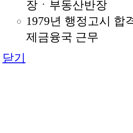
장ㆍ부동산반장
1979년 행정고시 합격
제금융국 근무
닫기