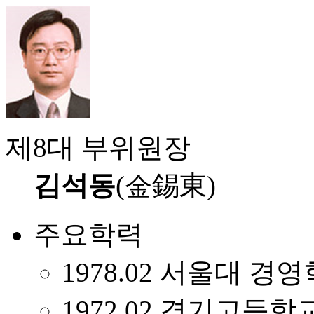
제8대 부위원장
김석동
(金錫東)
주요학력
1978.02 서울대 경
1972.02 경기고등학