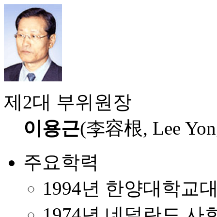
제2대 부위원장
이용근
(李容根, Lee Yong
주요학력
1994년 한양대학교
1974년 네덜란드 