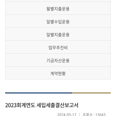
책
마
월별지출운용
당
일별수입운용
정
보
일별지출운용
공
개
업무추진비
적
기금자산운용
극
행
계약현황
정
금
융
2023회계연도 세입세출결산보고서
위
원
2024-05-17
조회수 : 13643