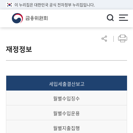
이 누리집은 대한민국 공식 전자정부 누리집입니다.
ENGLISH
어
린
재정정보
이
알
림
마
당
세입세출결산보고
참
여
월별수입징수
마
당
월별수입운용
정
월별지출집행