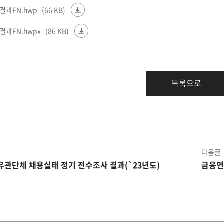
결과FN.hwp
(66 KB)
과FN.hwpx
(86 KB)
목록으로
다음글
유관단체 채용실태 정기 전수조사 결과(`23년도)
금융연