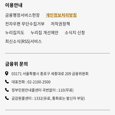
이용안내
금융행정서비스헌장
개인정보처리방침
전자우편 무단수집거부
저작권정책
누리집지도
누리집 개선제안
소식지 신청
최신소식(RSS)서비스
금융위 문의
03171 서울특별시 종로구 세종대로 209 금융위원회
대표전화 :
02-2100-2500
정부민원안내콜센터 국번없이 : 110(무료)
금감원콜센터 : 1332(유료, 통화료는 발신자 부담)