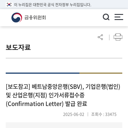
이 누리집은 대한민국 공식 전자정부 누리집입니다.
ENGLISH
어
린
보도자료
이
알
림
마
당
참
[보도참고] 베트남중앙은행(SBV), 기업은행(법인)
여
및 산업은행(지점) 인가서류접수증
마
(Confirmation Letter) 발급 완료
당
2025-06-02
조회수 : 33475
정