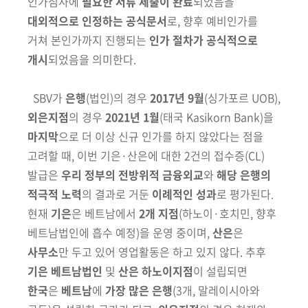
인가심사에
필요한 서류 제출이
완료
되었음을
회
대외적으로 인정하는 공식문서
로, 향후 예비인가를
거쳐
본인가까지 진행되는
인가 절차가 공식적으로
개시
되었음을 의미한다.
SBV가
은행
(법인)
의 경우
2017년 9월
(싱가포르 UOB)
,
외은지점
의 경우
2021년 1월
(태국 Kasikorn Bank)
을
마지막
으로 더 이상 신규 인가를 하지
않았다는 점을
고려할 때, 이번 기은·산은에 대한 2건의 접수증
(CL)
발급은
우리 정부의 전방위적 금융외교
와
해당 은행의
적극적 노력
의 결과로 거둔
이례적인 성과
로 평가된다.
현재
기은
은 베트남에서
2개 지점
(하노이·호치민,
향후
베트남법인에 흡수 예정)
을 운영 중이며,
산은
은
사무소
만 두고 있어 영업
활동은 하고 있지 않다.
추후
기은 베트남법인
및
산은 하노이지점
이 설립되면
한국
은
베트남
에
가장 많은 은행
(3개, 말레이시아와