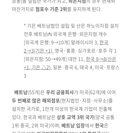
공동)
을 설립한 국가가
되고,
외은지점
의 경우 현재와
마찬가지로
점포수 기준 2위
를 유지하게 된다.
*
기은 베트남법인 설립 및 산은 하노이지점 설치
전후 베트남內 외국계 은행·외은지점 개수
[외국계 은행: 9→10개] 말레이시아 3,
한국
2→3(기은 +1)
, 영국·홍콩·싱가포르·호주 각 1
[외은지점: 50→49개] 대만 11,
한국 9→8(산은
+1, 기은 △2)
, 일본·중국 6, 태국 4, 미국·프랑스
3
베트남
(55개)
은
우리 금융회사
가 미국
(62개)
에 이어
두 번째로 많은 해외점포
(현지법인·지점·사무소)
를
설치한 국가로, 1만개 이상의 한국계 기업이 진출해
있다.
한국과 베트남은
상호 교역 3위 국가
(양국 공통
1위 중국, 2위 미국)
이며,
베트남 입장
에서
한국
은