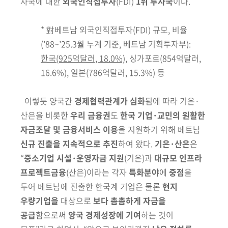
자국에 대한
외국인직접투자
(FDI)
1위 투자국
이다
.
*
對베트남 외국인직접투자(FDI) 규모, 비율
(’88~’25.3월 누계 기준, 베트남 기획투자부):
한국(925억달러, 18.0%)
, 싱가포르(854억달러,
16.6%), 일본(786억달러, 15.3%) 등
이렇듯 양국간
경제협력관계가 심화
됨에 따라 기은·
산은을 비롯한
우리
금융권
도
한국 기업·교민의 원활한
자금조달 및 금융서비스 이용
을 지원하기
위해 베트남
신규 진출을 지속적으로 추진
하여 왔다.
기은·산은
은
“
중소기업
시설·운영자금 지원
(기은)
과
대규모 인프라
프로젝트금융
(산은)
이라는 각자
특화분야
에
중점
을
두어 베트남에 진출한 한국계 기업은 물론
현지
우량
기업을
대상으로
보다 촘촘하게 자금을
공급
함으로써
양국 경제성장에
기여
하는 것이