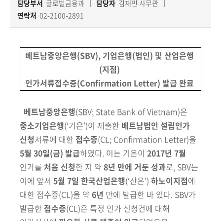
책
담당부서
글로벌금융과
담당자
김재민 사무관
마
연락처
02-2100-2891
당
정
베트남중앙은행(SBV), 기업은행(법인) 및 산업은행
보
(지점)
공
인가서류접수증(Confirmation Letter) 발급 완료
개
베트남중앙은행
(SBV; State Bank of Vietnam)
은
적
중소기업은행
(‘기은’)
이 제출한
베트남법인
설립인가
극
행
신청
서류에 대한
접수증
(CL; Confirmation Letter)
을
정
5월 30일(금) 발급
하였다. 이는 기은이
2017년 7월
인가를
처음 신청
한 지
약
8년 만에 거둔 성과
로, SBV는
금
이에 앞서
5월 7일 한국산업은행
(‘산은’)
하노이지점
에
융
대한 접수증
(CL)
을 약
6년
만에 발급한 바 있다.
SBV가
위
발급한
접수증
(CL)
은 특정 인가 신청건에 대해
원