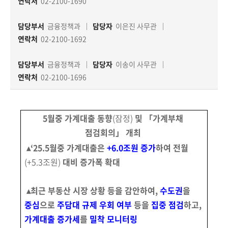
책
연락처
02-2100-1690
마
당
담당부서
금융정책과
담당자
이은진 사무관
연락처
02-2100-1692
정
담당부서
금융정책과
담당자
이송이 사무관
보
공
연락처
02-2100-1696
개
5월중 가계대출 동향
(잠정)
및 「가계부채
적
극
점검회의」 개최
행
▴‘
25.5월중 가계대출은
+6.0조원 증가
하여 전월
정
(+5.3조원)
대비
증가폭 확대
금
▴
최근 부동산 시장 상황 등을 감안하여,
수도권
을
융
중심
으로
주담대 규제
우회 여부
등을
집중 점검
하고,
위
원
가계대출 증가세
를
밀착 모니터링