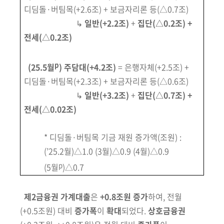
디딤돌·버팀목(+2.6조) + 보금자리론 등(△0.7조)
↳
일반(+2.2조)
+
집단(△0.2조) +
전세(△0.2조)
p
(
25.5월
) 주담대(+4.2조)
= 은행자체(+2.5조) +
디딤돌·버팀목(+2.3조) + 보금자리론 등(△0.6조)
↳
일반(+3.2조)
+
집단(△0.7조) +
전세(△0.02조)
* 디딤돌·버팀목 기금 재원 증가액
(조원)
:
(’25.2월)△1.0 (3월)△0.9 (4월)△0.9
p
(5월
)△0.7
제2금융권 가계대출
은
+0.8조원 증가
하여, 전월
(+0.5조원)
대비
증가폭
이
확대
되었다.
상호금융권