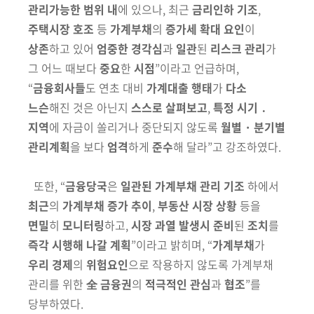
관리가능한 범위
내
에 있으나, 최근
금리인하 기조
,
주택시장 호조
등
가계부채
의
증가세 확대
요인
이
상존
하고 있어
엄중한 경각심
과
일관
된
리스크 관리
가
그 어느 때
보다
중요
한
시점
”이라고 언급하며,
“
금융회사들
도 연초 대비
가계대출 행태
가
다소
느슨
해진 것은 아닌지
스스로 살펴보고
,
특정 시기 ․
지역
에
자금이
쏠리거나 중단되지 않도록
월별 · 분기별
관리계획
을 보다
엄격
하게
준수
해
달라”고 강조하였다.
또한, “
금융당국
은
일관된 가계부채 관리 기조
하에서
최근
의
가계부채
증가 추이
,
부동산 시장 상황
등을
면밀
히
모니터링
하고,
시장 과열 발생시
준비
된
조치
를
즉각 시행해 나갈 계획
”이라고 밝히며, “
가계부채
가
우리 경제
의
위험요인
으로 작용하지 않도록 가계부채
관리를 위한
全 금융권
의
적극적인 관심
과
협조
”를
당부하였다.