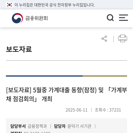
이 누리집은 대한민국 공식 전자정부 누리집입니다.
ENGLISH
어
린
보도자료
이
알
림
마
당
참
[보도자료] 5월중 가계대출 동향(잠정) 및 「가계부
여
채 점검회의」 개최
마
당
2025-06-11
조회수 : 37231
담당부서
금융정책과
담당자
윤덕기 서기관
정