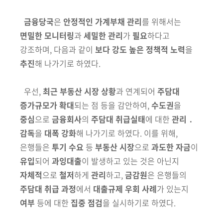
금융당국
은
안정적인 가계부채 관리
를 위해서는
면밀한 모니터링
과
세밀한 관리
가
필요
하다고
강조하며, 다음과 같이
보다 강도 높은 정책적 노력
을
추진
해 나가기로 하였다.
우선,
최근 부동산 시장 상황
과 연계되어
주담대
증가규모가 확대
되는 점
등을 감안하여,
수도권
을
중심
으로
금융회사
의
주담대 취급실태
에 대한
관리 ․
감독
을
대폭 강화
해 나가기로 하였다. 이를 위해,
은행들은
투기
수요
등
부동산 시장
으로
과도한 자금
이
유입
되어
과잉대출
이 발생하고
있는 것은 아닌지
자체적
으로
철저
하게
관리
하고,
금감원
은 은행들의
주담대
취급 과정
에서
대출규제 우회 사례
가 있는지
여부
등에 대한
집중 점검
을 실시하기로 하였다.