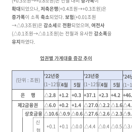
(+0.3조원→+0.8조원)
은 전월 대비
증가폭
이
확대
되었으나,
저축은행
(+0.4조원→+0.3조원)
은
증가폭
이
소폭
축소
되었다.
보험
(+0.01조원
→△0.3조원)
은
감소세
로
전환
되었으며,
여전사
(△0.1조원→△0.1조원)
는
전월과 유사한
감소폭
을
유지
하였다.
업권별 가계대출 증감 추이
'22년중
'23년중
'2
(단위 : 조원)
(1~12월)
(1~12월)
4월
5월
4월
5월
(1~
은 행
△2.8
+1.2
+0.3
+37.1
+2.3
+4.2
+46
제2금융권
△6.0
+0.2
+1.4
△27.0
△2.2
△1.6
△4.
상호금융
△10.6
△0.9
△0.6
△27.6
△2.6
△2.3
△9.
신
+0.1
+0.1
△0.0
△4.4
△0.4
△0.5
△3.
협