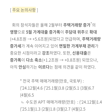
[
주요 논의사항
]
*
회의 참석자들은 올해 2월부터
주택거래량 증가
의
영향
으로
5월
가계대출
증가폭
이
주담대 위주
로
확대
(+4.8조원 → +5.6조원)
되었다고 언급하며,
주택
거래량
증가세
가 계속 이어지고 있어
면밀한 가계부채 관리
가
중요한 시점
이라고
강조
하였다. 또한,
신용대출
은
증가폭
이
다소 축소
(+1.2조원
→ +0.8조원)
되었으나,
아직
안심
하기는
이르다
는 점에 의견을 같이 하였다.
*
전국
주택 매매거래량
(만호, 국토부)
:
(’24.12월)4.6 (’25.1월)3.8 (2월)5.1 (3월)6.7
(4월)6.5
ㄴ 수도권 APT 매매거래량
(만호)
: (‘24.12월)1.4
(’25.1월)1.3 (2월)1.8 (3월)2.7 (4월)2.5