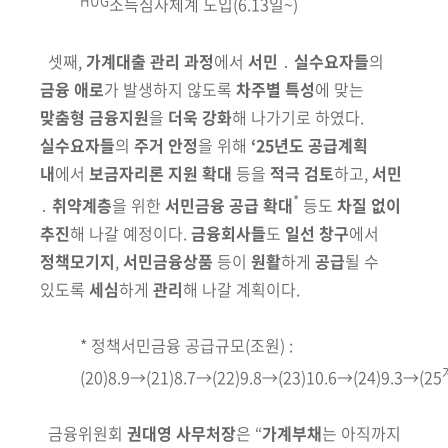
소득심사체계 도입(6.13일~)
셋째,
가계대출 관리 과정
에서
서민
․
실수요자들
의
금융 애로
가 발생하지
않도록
차주별 특성
에 맞는
맞춤형 금융지원
을
더욱 강화
해 나가기로
하였다.
실수요자들
의
주거 안정
을 위해
‘25년도 공급계획
내
에서
보금
자리론 지원 확대
등을
적극 검토
하고,
서민
*
․
취약계층
을 위한
서민금융
공급 확대
등도
차질 없이
추진
해 나갈 예정이다.
금융회사들
도
일선 창구
에서
정책모기지
,
서민금융상품
등이
원활
하게
공급
될 수
있도록
세심
하게
관리
해 나갈 계획이다.
*
정책서민금융
공급규모(조원) :
(20)8.9→(21)8.7→(22)9.8→(23)10.6→(24)9.3→(25
금융위원회
권대영 사무처장
은 “
가계부채
는 아직까지