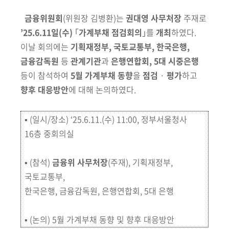
금융위원회
(위원장 김병환)
는
권대영 사무처장
주재로
’25.6.11일(수)
｢
가계
부채 점검회의
｣를
개최
하였다.
이날 회의에는
기획재정부, 국토교통부,
한국은행,
금융감독원
등
관계기관
과
은행연합회, 5대 시중은행
등이 참석
하여
5월 가계부채 동향
을
점검
·
평가
하고
향후 대응방안
에 대해 논의하였다.
▪ (일시/장소) ‘25.6.11.(수) 11:0
0, 정부서울청사
16층 중회의실
▪ (참석)
금융위 사무처장
(주재)
, 기획재정부,
국토교통부,
한국은행, 금융감독원,
은행연합회, 5대 은행
▪ (논의) 5월 가계부채 동향 및 향후 대응방안