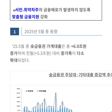
회
▴
서민
․
취약차주
의 금융애로가 발생하지 않도록
맞춤형 금융지원
강화
2025년 5월 중 동향
1
‘25.5월 중
全금융권 가계대출
은 총
+6.0조원
증가
하여 전월
(+5.3조원)
대비
증가폭
이
다소
확대
되었다.
全금융권 주담대·기타대출 증감액 추