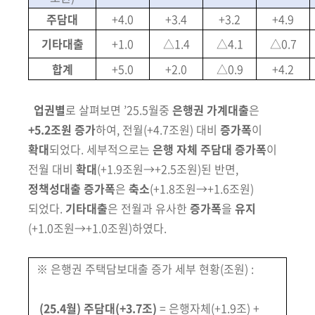
주담대
+4.0
+3.4
+3.2
+4.9
기타대출
+1.0
△1.4
△4.1
△0.7
합계
+5.0
+2.0
△0.9
+4.2
업권별
로 살펴보면 ’25.5월중
은행권 가계대출
은
+5.2조원 증가
하여, 전월
(+4.7조원)
대비
증가폭
이
확대
되었다. 세부적으로는
은행 자체 주담대
증가폭
이
전월 대비
확대
(+1.9조원→+2.5조원)
된 반면,
정책성대출
증가폭
은
축소
(+1.8조원→+1.6조원)
되었다.
기타대출
은 전월과 유사한
증가폭
을
유지
(+1.0조원→+1.0조원)
하였다.
※ 은행권 주택담보대출 증가 세부 현황
(조원)
:
(
25.4월) 주담대(+3.7조)
= 은행자체(+1.9조) +