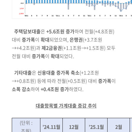
주택담보대출
은
+5.6조원 증가
하여 전월
(+4.8조원)
대비
증가폭
이
확대
되었으며,
은행권
(+3.7조원
→+4.2조원)
과
제2금융권
(+1.1조원→+1.5조원)
모두
전월 대비
증가폭
이
확대
되었다.
기타대출
은
신용대출 증가폭
축소
(+1.2조원
→+0.8조원)
등에 따라 전월
(+0.5조원)
대비
증가폭
이
소폭 감소
하여
+0.4조원 증가
하였다.
대출항목별 가계대출 증감 추이
(단위 :
’24.11월
12월
’25.1월
2월
조원)