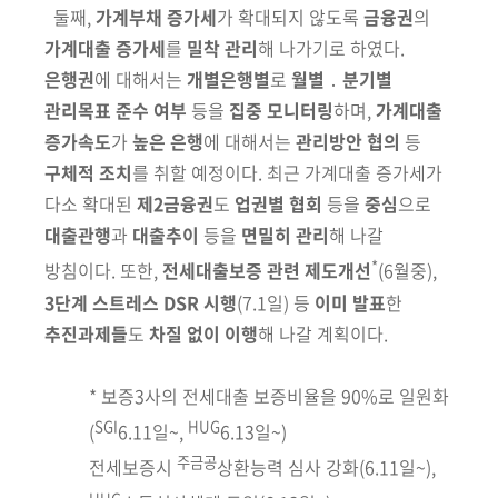
둘째,
가계부채 증가세
가 확대되지 않도록
금융권
의
가계대출 증가세
를
밀착 관리
해 나가기로 하였다.
은행권
에 대해서는
개별은행별
로
월별
․
분기별
관리목표 준수 여부
등을
집중 모니터링
하며,
가계대출
증가속도
가
높은
은행
에 대해서는
관리방안 협의
등
구체적 조치
를 취할 예정이다. 최근 가계
대출 증가세가
다소 확대된
제2금융권
도
업권별 협회
등을
중심
으로
대출관행
과
대출추이
등을
면밀히 관리
해 나갈
*
방침이다. 또한,
전세대출보증
관련 제도개선
(6월중)
,
3단계 스트레스 DSR 시행
(7.1일)
등
이미 발표
한
추진
과제들
도
차질 없이 이행
해 나갈 계획이다.
* 보증3사의 전세대출 보증비율을 90%로 일원화
SGI
HUG
(
6.11일~,
6.13일~)
주금공
전세보증시
상환능력 심사 강화(6.11일~),
HUG