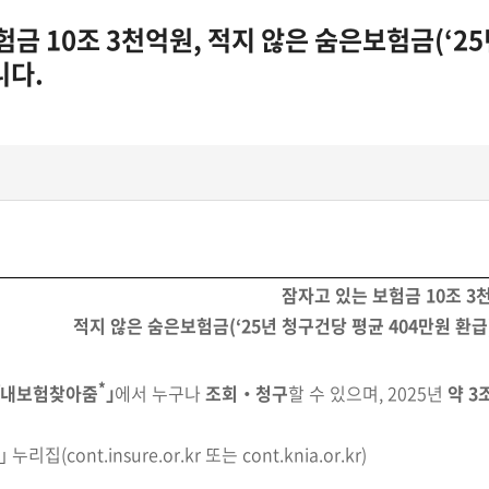
험금 10조 3천억원, 적지 않은 숨은보험금(‘2
니다.
잠자고 있는
보험금 10조 3
적지 않은 숨은보험금
(‘25년 청구건당 평균 404만원 환급
*
｢내보험찾아줌
｣
에서 누구나
조회‧청구
할 수 있으며,
2025년
약 3
집(cont.insure.or.kr 또는 cont.knia.or.kr)