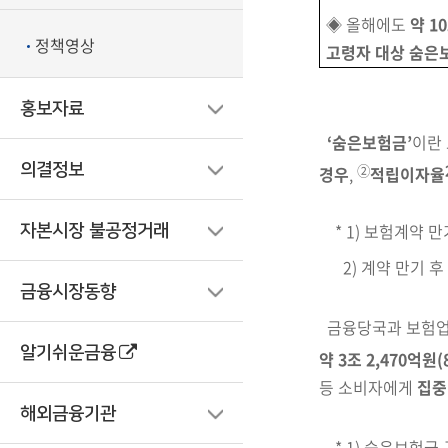
◈
올해에도
약 1
정책영상
고령자
대상 숨은
홍보자료
‘
숨은보험금’
이란
의결정보
②
경우
,
적립이자율
* 1)
보험계약 만
자본시장 불공정거래
2)
계약 만기 후 
금융시장동향
금융당국과 보험
알기쉬운금융
약 3조 2,470억원
(
등 소비자에게
집중
해외금융기관
* 1)
숨은보험금 