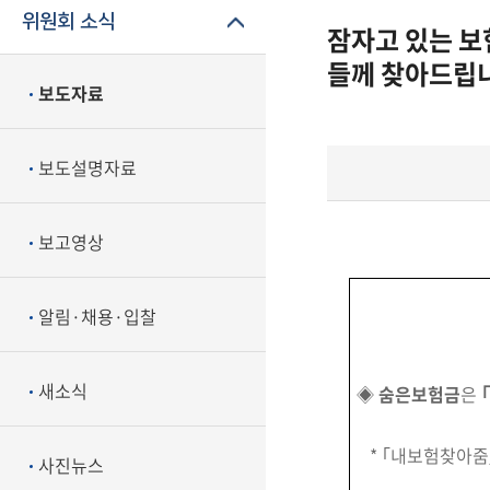
위원회 소식
잠자고 있는 보
들께 찾아드립
보도자료
보도설명자료
보고영상
알림·채용·입찰
새소식
◈
숨은보험금
은
* ｢내보험찾아줌｣ 누리
사진뉴스