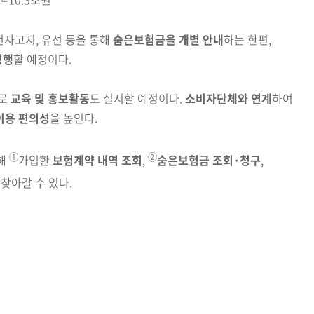
전자고지, 유선 등을 통해
숨은보험금을 개별 안내
하는 한편,
병행
할 예정이다.
로
교육 및 홍보활동
도 실시할 예정이다.
소비자단체와
연계
하여
이용 편의성
을 높인다.
①
②
해
가입한
보험계약 내역 조회
,
숨은보험금 조회·청구
,
찾아갈 수 있다.