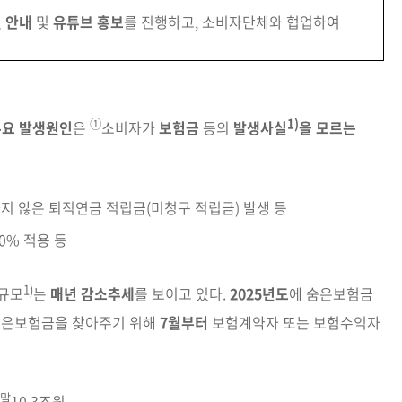
 안내
및
유튜브 홍보
를 진행하고, 소비자단체와
협업하여
①
1)
주요 발생원인
은
소비자가
보험금
등의
발생사실
을 모르는
가지
않은 퇴직연금 적립금(미청구 적립금) 발생 등
0% 적용 등
1)
규모
는
매년 감소추세
를 보이고 있다.
2025년도
에
숨은
보험금
숨은보험금을 찾아주기 위해
7월부터
보험
계약자 또는 보험수익자
년말
10.3조원