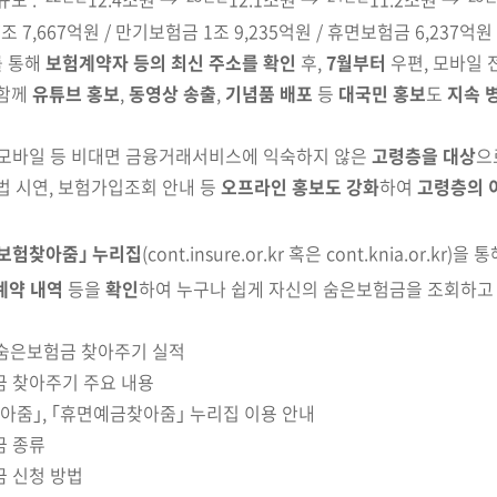
 7,667억원 / 만기보험금 1조 9,235억원 / 휴면보험금 6,237억원
를 통해
보험계약자 등의 최신 주소를 확인
후,
7월부터
우편, 모바일 
 함께
유튜브 홍보
,
동영상 송출
,
기념품 배포
등
대국민 홍보
도
지속 
 모바일 등 비대면 금융거래서비스에 익숙하지 않은
고령층을 대상
으
 시연, 보험가입조회 안내 등
오프라인 홍보도
강화
하여
고령층의 
보험찾아줌｣ 누리집
(cont.insure.or.kr 혹은 cont.knia.or.kr)
을
통
계약 내역
등을
확인
하여 누구나 쉽게 자신의 숨은보험금을 조회하고 
> 숨은보험금 찾아주기 실적
금 찾아주기 주요 내용
찾아줌｣, ｢휴면예금찾아줌｣ 누리집 이용 안내
금 종류
금 신청 방법