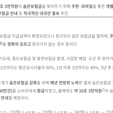
0조 3천억원
의
숨은보험금
을 찾아주기 위해
우편·모바일
을
통한
개별
보험금 안내
등
적극적인 대국민 홍보
추진
 보험금 지급금액이 확정되었으나 청구되지 않은 보험금을
말하며,
2)
을
정확히 모르고
찾아가지 않는 경우 등이다.
기도래, 중도보험금 및 휴면보험금 발생, 사업장 폐업·도산 후 찾아
1년까지는 평균공시이율의 50%, 1년 이후 3년까지는 40%, 3년 후 
업계가
숨은보험금 감축
을 위해
매년 전방위
노력
한
결과 숨은보험금 
2)
80만건)
을 소비자에게
환급
하였고, 올해에도
약 10조 3천억원
의 
 안내
할 예정이다.
‘22년말
’23년말
‘24년말
’25
규모 :
12.4조원 →
12.1조원 →
11.2조원 →