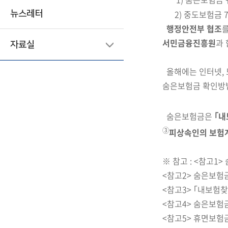
2)
중도보험금 7조
뉴스레터
행정안전부 협조
서민금융진흥원
과
자료실
올해에는 인터넷,
숨은보험금 확인방법
숨은보험금은
｢내
③
피상속인의 보험
※ 참고 : <참고1
<참고2> 숨은보험
<참고3> ｢내보험
<참고4> 숨은보험
<참고5> 휴면보험