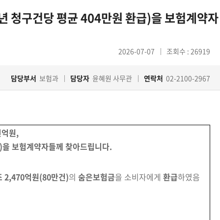
5년 청구건당 평균 404만원 환급)을 보험계약자
2026-07-07
조회수 : 26919
담당부서
보험과
담당자
윤혜원 사무관
연락처
02-2100-2967
천억원,
)
을
보험계약자들께 찾아드립니다.
조 2,470억원
(80만건)
의
숨은보험금
을 소비자에게
환급
하였음