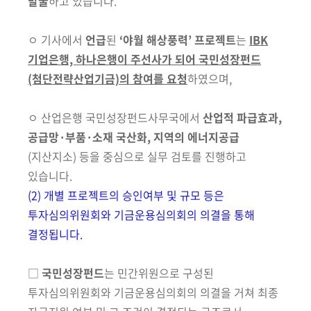
발굴
하고 있습니다.
ㅇ
기사에서
언급
된
‘야월 해상풍력’ 프로젝트
는
IBK
기업은행, 하나은행이
주선사가 되어
국민성장펀드
(첨단전략산업기금)의 참여를 요청
하였으며,
ㅇ 산업은행 국민성장펀드사무국에서
산업적 파급효과,
공급망·부품·소재 국산화, 지역의 에너지공급
(지산지소)
등을 중심으로 실무 검토를 진행하고
있습니다.
(2) 개별 프로젝트의 승인여부 및 규모 등은
투자심의위원회와 기금운용심의회의 의결을 통해
결정됩니다.
□
국민성장펀드
는 민간위원으로 구성된
투자심의위원회와 기금운용심의회의 의결을 거쳐 최종