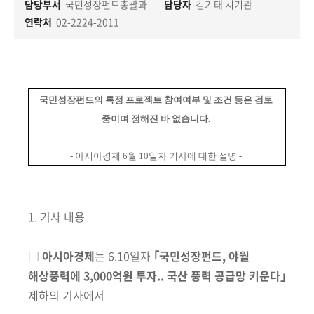
책
담당부서
국민성장펀드총괄과
담당자
김기태 서기관
마
연락처
02-2224-2011
당
정
보
국민성장펀드의 특정 프로젝트 참여여부 및
조건 등은 검토
공
중이며 정해진 바 없습니다.
개
- 아시아경제 6월 10일자 기사에 대한 설명 -
적
극
행
정
1. 기사 내용
금
□
아시아
경제
는
6.10일자
｢국민성장펀드, 야월
융
해상풍력에 3,000억원 투자.. 국산 풍력 공급망 키운다
｣
위
제하의 기사
에서
원