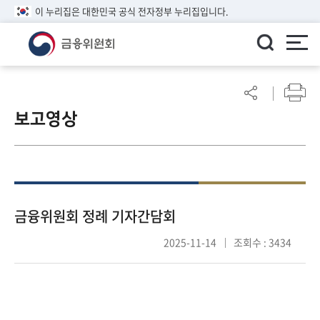
이 누리집은 대한민국 공식 전자정부 누리집입니다.
ENGLISH
어
린
보고영상
이
알
림
마
당
참
금융위원회 정례 기자간담회
여
2025-11-14
조회수 : 3434
마
당
정