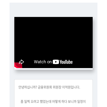
책
마
당
정
보
공
개
적
극
행
정
금
안녕하십니까? 금융위원회 위원장 이억원입니다.
융
위
좀 일찍 오려고 했었는데 어떻게 하다 보니까 일정이
원