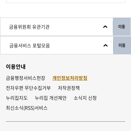
제가 내일이면 임명된 지가 두 달이에요, 두 달. 그래서
공교롭게도 그렇게 두 달 정도가 됐는데 돌이켜 보면
이동
진짜 숨 가쁘게 달려온 것 같아요, 숨 가쁘게. 그래서
비유하자면 마라톤 주자가 매 구간 100m로 계속 달리고
이동
있었던 게 아닌가. 그 정도로 어떻게 보면 상황이
엄중하고 또 해야 될 일들도 많았고 그런 시기가
아니었나, 그런 생각입니다.
이용안내
금융행정서비스헌장
개인정보처리방침
그래서 여러분들 앞에 와서 무슨 말씀을 드려야 될까
전자우편 무단수집거부
저작권정책
생각하다가 두 달을 제가 한번, 개인적으로 한번 회고를
누리집지도
누리집 개선제안
소식지 신청
해봤어요. 그래서 제 나름대로 두 달이 어땠는지 그거를
최신소식(RSS)서비스
먼저 말씀드려보겠습니다.
그래서 첫 번째로는 제가 취임사에서 ‘금융의 3대