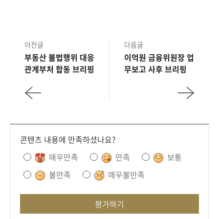
제가 설명드리는 게 낫지 않을까, 그런 생각이고요.
그래서 성격을 보면 백브리핑의 백브리핑. 그래서
이전글
다음글
하여간에 영어 표현을 보면 'on the same page'라고
부동산 불법행위 대응
이억원 금융위원장 업
있는데 on the same page, 여러분과 제가 하여간에
관계부처 합동 브리핑
무보고 사후 브리핑
정책의 큰 흐름에는 같이 가면서 서로 간의 오해나 그런
것들이 없이 이해는 같이 하는, 사실 시각이나 관점은
다를 수 있지만 큰 흐름에 있어서는 같이, 어떤
것이었는지는 같이 충분히 공감하면서 가는 자리로 제가
이런 것들을 설명드려야 되지 않을까, 그런 생각이고요.
콘텐츠 내용에 만족하셨나요?
매우만족
만족
보통
또 저 역시 여러분들께서 질문이나 이런 말씀 주시면
불만족
매우불만족
그런 걸 보고 방향이나 속도 이런 것도 어떻게 해야 될지
다시 한번 피드백을 받는 그런 계기로 활용하고자
평가하기
합니다.