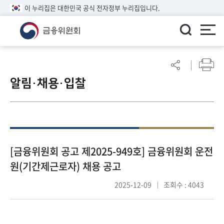
이 누리집은 대한민국 공식 전자정부 누리집입니다.
ENGLISH
어
린
알림·채용·입찰
이
알
림
마
당
참
[금융위원회 공고 제2025-949호] 금융위원회 운전
여
원(기간제근로자) 채용 공고
마
당
2025-12-09
조회수 : 4043
정