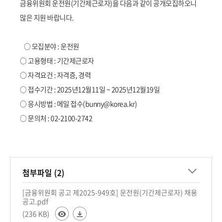
책
금융위원회 운전원(기간제근로자)을 다음과 같이 공개모집하오니
마
많은 지원 바랍니다.
당
○ 모집분야 : 운전원
정
○ 고용형태 : 기간제근로자
보
공
○ 자격요건 : 자격증, 경력
개
○ 접수기간 : 2025년12월11일 ~ 2025년12월19일
○ 응시방법 : 메일 접수(bunny@korea.kr)
적
○ 문의처 : 02-2100-2742
극
행
정
첨부파일 (2)
금
융
[금융위원회 공고 제2025-949호] 운전원(기간제근로자) 채용
위
공고.pdf
원
(236 KB)