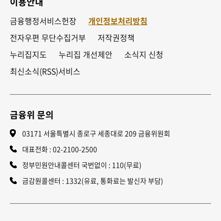
이용안내
금융행정서비스헌장
개인정보처리방침
전자우편 무단수집거부
저작권정책
누리집지도
누리집 개선제안
소식지 신청
최신소식(RSS)서비스
금융위 문의
03171 서울특별시 종로구 세종대로 209 금융위원회
대표전화 :
02-2100-2500
정부민원안내콜센터 국번없이 : 110(무료)
금감원콜센터 : 1332(유료, 통화료는 발신자 부담)