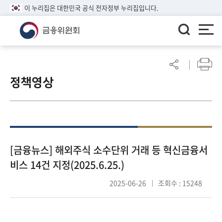
이 누리집은 대한민국 공식 전자정부 누리집입니다.
ENGLISH
어
린
정책영상
이
알
림
마
당
참
[금융뉴스] 해외주식 소수단위 거래 등 혁신금융서
여
비스 14건 지정(2025.6.25.)
마
당
2025-06-26
조회수 : 15248
정