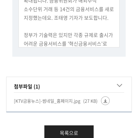
확대됩니다. 금융위원회가 해외주식
회
소수단위 거래 등 14건의 금융서비스를 새로
지정했는데요. 조태영 기자가 보도합니다.
정부가 기술력은 있지만 각종 규제로 출시가
어려운 금융서비스를 '혁신금융서비스'로
지정하고 있습니다.
일정 기간 동안 규제를 유예하고, 시장에서
테스트를 허용합니다.
첨부파일 (1)
전화 인터뷰 : 양준석 / 가톨릭대학교
경제학과 교수
[KTV금융뉴스]-썸네일_홈페이지.jpg
(27 KB)
"금융 서비스뿐만이 아니라 샌드박스가
우리나라에서 굉장히 중요한 이유는
우리나라가 법이나 규제에 대한 부담이
상당히 큽니다. 창의적인, 혁신적인
목록으로