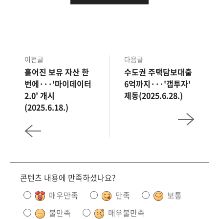
기업들에게 한번 해보라고 기회를 주는
거죠."
금융위원회가 25일 정례회의를 열고 14건의
혁신금융서비스를 신규 지정했습니다.
이전글
다음글
우리투자증권 이용자들은 해외주식을
흩어진 보유 자산 한
수도권 주택담보대출
소수단위로 매매할 수 있게 됐습니다. 또
번에···'마이데이터
6억까지···'갭투자'
2.0' 개시
제동(2025.6.28.)
투자중개업자가 동서비스를 활용해 중개 시
(2025.6.18.)
계좌구분개설·거래의무가 적용되지 않도록
특례를 부여했습니다.
내부망 생성형 AI 서비스도 13건
지정됐습니다. 기존 규제에 따르면 내부
콘텐츠 내용에 만족하셨나요?
전산망은 외부 통신망과 분리돼야 합니다.
하지만 이번 서비스에는 내부망이 외부망에
매우만족
만족
보통
위치한 생성형 AI와 연계될 수 있도록 특례를
불만족
매우불만족