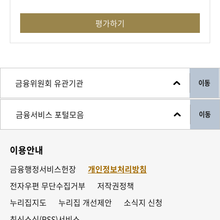
적용했습니다. 현대카드, NH투자증권 등
지정 기업들이 시장 정보 제공, 상품 추천,
평가하기
업무 지원에 활용할 계획입니다. 금융위는
앞으로도 혁신금융서비스 발굴을 지속할
계획입니다.
#금융위원회 #금융위 #혁신금융서비스
이동
*관련 보도자료 자세히 보기
이동
https://blog.naver.com/blogfsc/223911276064
이용안내
금융행정서비스헌장
개인정보처리방침
전자우편 무단수집거부
저작권정책
누리집지도
누리집 개선제안
소식지 신청
최신소식(RSS)서비스