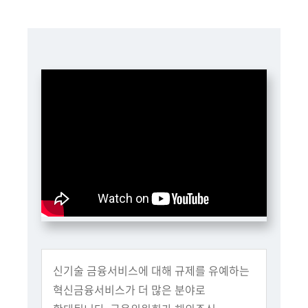
책
마
당
정
보
공
개
적
극
행
정
금
융
신기술 금융서비스에 대해 규제를 유예하는
위
혁신금융서비스가 더 많은 분야로
원