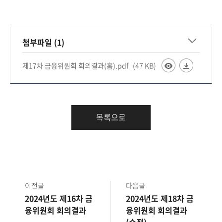
책
마
당
첨부파일 (1)
정
보
제17차 금융위원회 회의결과(홈).pdf
(47 KB)
공
개
적
목록으로
극
행
정
금
이전글
다음글
융
2024년도 제16차 금
2024년도 제18차 금
위
융위원회 회의결과
융위원회 회의결과
원