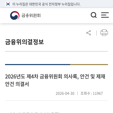
이 누리집은 대한민국 공식 전자정부 누리집입니다.
ENGLISH
어
린
금융위의결정보
이
알
림
마
당
참
2026년도 제4차 금융위원회 의사록, 안건 및 제재
여
안건 의결서
마
당
2026-04-30
조회수 : 11967
정