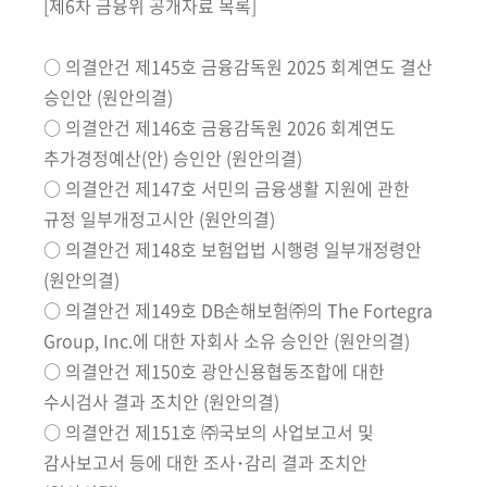
책
[제6차 금융위 공개자료 목록]
마
당
○ 의결안건 제145호 금융감독원 2025 회계연도 결산
승인안 (원안의결)
정
○ 의결안건 제146호 금융감독원 2026 회계연도
보
추가경정예산(안) 승인안 (원안의결)
공
○ 의결안건 제147호 서민의 금융생활 지원에 관한
개
규정 일부개정고시안 (원안의결)
○ 의결안건 제148호 보험업법 시행령 일부개정령안
적
극
(원안의결)
행
○ 의결안건 제149호 DB손해보험㈜의 The Fortegra
정
Group, Inc.에 대한 자회사 소유 승인안 (원안의결)
○ 의결안건 제150호 광안신용협동조합에 대한
금
수시검사 결과 조치안 (원안의결)
융
○ 의결안건 제151호 ㈜국보의 사업보고서 및
위
감사보고서 등에 대한 조사･감리 결과 조치안
원