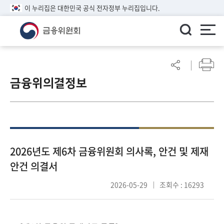
이 누리집은 대한민국 공식 전자정부 누리집입니다.
ENGLISH
어
린
금융위의결정보
이
알
림
마
당
참
2026년도 제6차 금융위원회 의사록, 안건 및 제재
여
안건 의결서
마
당
2026-05-29
조회수 : 16293
정