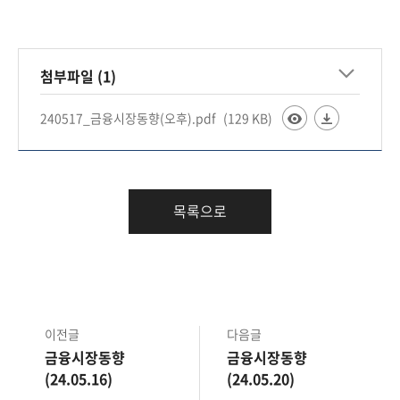
책
마
당
첨부파일 (1)
정
보
240517_금융시장동향(오후).pdf
(129 KB)
공
개
적
목록으로
극
행
정
금
이전글
다음글
융
금융시장동향
금융시장동향
위
(24.05.16)
(24.05.20)
원