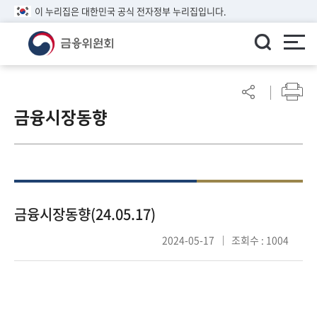
이 누리집은 대한민국 공식 전자정부 누리집입니다.
ENGLISH
어
린
금융시장동향
이
알
림
마
당
참
금융시장동향(24.05.17)
여
2024-05-17
조회수 : 1004
마
당
정