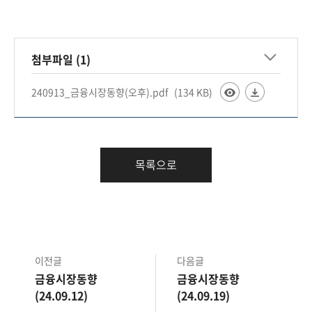
책
마
당
첨부파일 (1)
정
보
240913_금융시장동향(오후).pdf
(134 KB)
공
개
적
목록으로
극
행
정
금
이전글
다음글
융
금융시장동향
금융시장동향
위
(24.09.12)
(24.09.19)
원