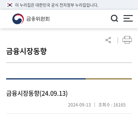
이 누리집은 대한민국 공식 전자정부 누리집입니다.
ENGLISH
어
린
금융시장동향
이
알
림
마
당
참
금융시장동향(24.09.13)
여
2024-09-13
조회수 : 16165
마
당
정