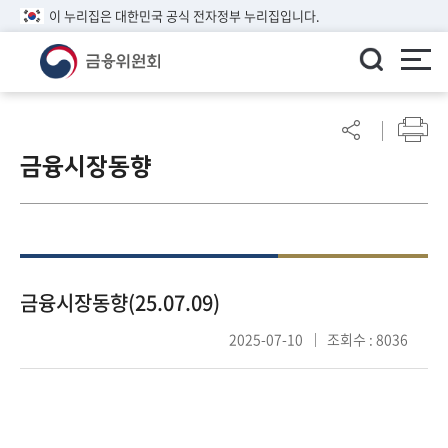
이 누리집은 대한민국 공식 전자정부 누리집입니다.
ENGLISH
어
린
금융시장동향
이
알
림
마
당
참
금융시장동향(25.07.09)
여
2025-07-10
조회수 : 8036
마
당
정