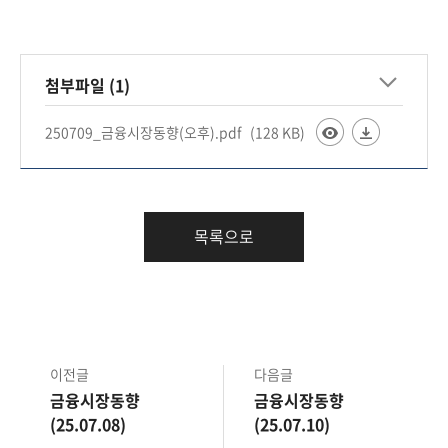
책
마
당
첨부파일 (1)
정
보
250709_금융시장동향(오후).pdf
(128 KB)
공
개
적
목록으로
극
행
정
금
이전글
다음글
융
금융시장동향
금융시장동향
위
(25.07.08)
(25.07.10)
원