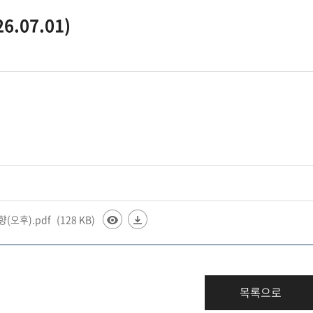
.07.01)
(오후).pdf
(128 KB)
목록으로