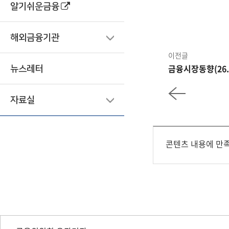
알기쉬운금융
해외금융기관
이전글
금융시장동향(26.0
뉴스레터
자료실
콘텐츠 내용에 만