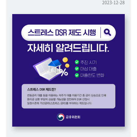
책
2023-12-28
마
당
정
보
공
개
적
극
행
정
금
융
위
원