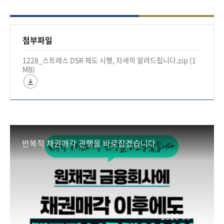
#금융위원회 #금융위 #금융 #금융정책 #가산금리
#금리 #DSR
첨부파일
1228_스트레스 DSR 제도 시행, 자세히 알려드립니다.zip (1
*자세히 보기
MB)
https://blog.naver.com/blogfsc/223305396975
반복적 채권매각 관행을 바로잡겠습니다
2026-06-18