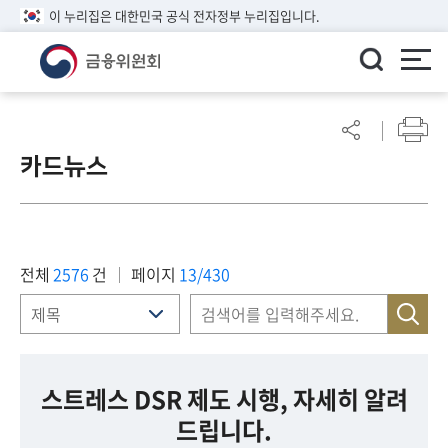
이 누리집은 대한민국 공식 전자정부 누리집입니다.
ENGLISH
어
린
카드뉴스
이
알
림
마
당
전체
2576
건
페이지
13/430
참
여
마
당
스트레스 DSR 제도 시행, 자세히 알려
드립니다.
정