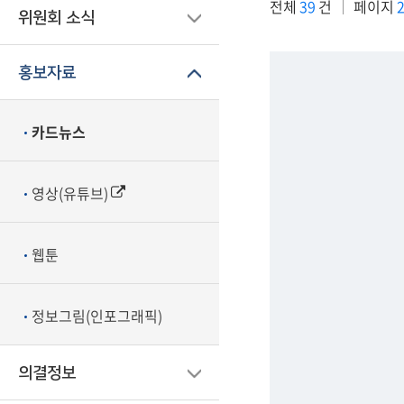
전체
39
건
페이지
2
위원회 소식
홍보자료
카드뉴스
영상(유튜브)
웹툰
정보그림(인포그래픽)
의결정보