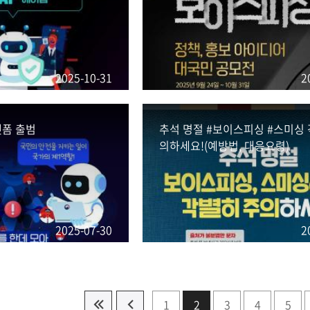
2025-10-31
2
랫폼 출범
추석 명절 #보이스피싱 #스미싱 
의하세요!(예방법, 대응요령)
2025-07-30
2
1
2
3
4
5