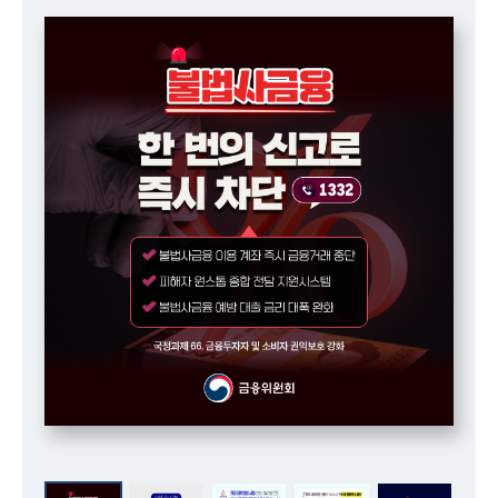
책
마
당
정
보
공
개
적
극
행
정
금
융
위
원