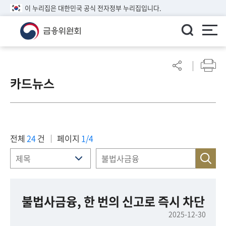
이 누리집은 대한민국 공식 전자정부 누리집입니다.
ENGLISH
어
린
카드뉴스
이
알
림
마
당
전체
24
건
페이지
1/4
참
여
마
당
불법사금융, 한 번의 신고로 즉시 차단
2025-12-30
정