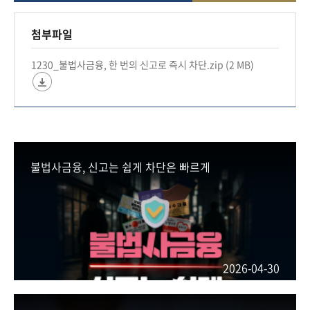
🚨연 이자율이 60%를 초과하는 대부 계약의 원금
첨부파일
·이자는 무효입니다.
1230_불법사금융, 한 번의 신고로 즉시 차단.zip (2 MB)
☎ 금감원(☎1332→3번) 또는 경찰(☎112)에 신
고하세요!
#금융위원회 #금융 #금융위 #금융정책 #금융당국
#불법사금융예방대출 #불법사금융 #불법사금융
불법사금융, 신고는 쉽게 차단은 빠르게
예방
*자세히보기
https://blog.naver.com/blogfsc/224126165961
2026-04-30