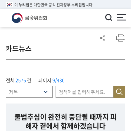
이 누리집은 대한민국 공식 전자정부 누리집입니다.
ENGLISH
어
린
카드뉴스
이
알
림
마
당
전체
2576
건
페이지
9/430
참
여
마
당
불법추심이 완전히 중단될 때까지 피
해자 곁에서 함께하겠습니다
정