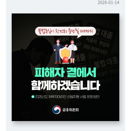
책
2026-01-14
마
당
정
보
공
개
적
극
행
정
금
융
위
원