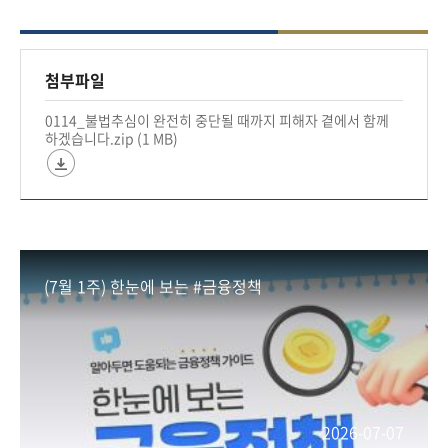
🚨연이율 60% 초과 대부계약은 원금과 이자 모두
무효입니다.
첨부파일
0114_불법추심이 완전히 중단될 때까지 피해자 곁에서 함께
👉서비스 신청방법
하겠습니다.zip (1 MB)
- 금융감독원 불법사금융신고센터: (국번없이)
1332
- 대한법률구조공단: (국번없이) 132
- 금융감독원 홈페이지
(7월 1주) 한눈에 보는 #금융정책
#금융위원회 #금융 #금융위 #금융정책 #금융당국
#채무자대리인
*자세히보기
https://blog.naver.com/blogfsc/224146240676
2026-07-07