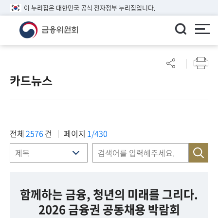
이 누리집은 대한민국 공식 전자정부 누리집입니다.
ENGLISH
어
린
카드뉴스
이
알
림
마
당
전체
2576
건
페이지
1/430
참
여
마
당
함께하는 금융, 청년의 미래를 그리다.
2026 금융권 공동채용 박람회
정