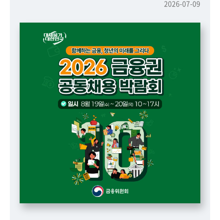
책
2026-07-09
마
당
정
보
공
개
적
극
행
정
금
융
위
원