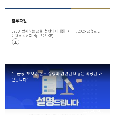
✔박람회 홈페이지를 통해 현직자 직무 코칭챗,
One-Stop AI 취업 솔루션 등 이용 가능
첨부파일
👉홈페이지 확인하기 :
0708_함께하는 금융, 청년의 미래를 그리다. 2026 금융권 공
www.financejobfair.co.kr
동채용 박람회.zip (523 KB)
#금융위원회 #금융 #금융위 #금융정책 #금융당국
#2026금융권공동채용박람회 #금융권채용
“주금공 PF보증 한도 상향과 관련된 내용은 확정된 바
없습니다”
2026-08-06