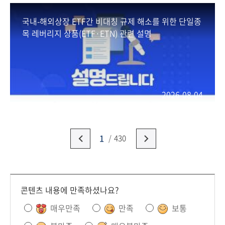
국내-해외상장 ETF간 비대칭 규제 해소를 위한 단일종
목 레버리지 상품(ETF·ETN) 관련 설명
2026-08-04
1
430
콘텐츠 내용에 만족하셨나요?
매우만족
만족
보통