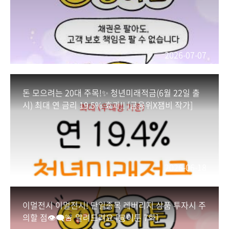
인스타툰을 통해 확인해 볼까요?🙌🏻
#금융위원회 #금융위 #새도약기금 #자영업자 #소
상공인 #취약계층 #사람살리는금융 #장기연체 #
2026-07-07
장기연체자 #경제선순환
돈 모으려는 20대 주목!✨ 청년미래적금(6월 22일 출
시) 최대 연 금리 19.5% 효과!! [금융위X잼비 작가]
2026-06-18
이멀전시 이멀전시! 단일종목 레버리지 상품 투자시 주
의할 점👁‍🗨🚨 알려드려요 [뮹이툰 7화]