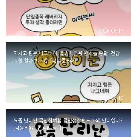
2026-06-17
지치고 힘든 나그네여, 불법사금융 원스톱 종합·전담
지원 알아보자!😙 [뮹이툰 6화]
2026-06-10
요즘 난리난 국민참여형 국민성장펀드!✨왜 난리일까?
[금융위X지구 생활 작가]