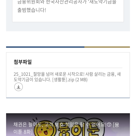
금융위원회와 한국자산관리공사가 ‘새도약기금을
출범했습니다!
🌱새도약기금이란?
상환능력을 상실한 장기 연체자가 재기하여 경제
선순환에 기여할 수 있도록,
금융권 장기 연체채권을 매입하여 소각 또는 채무
조정 진행
첨부파일
25_1021_절망을 넘어 새로운 시작으로! 사람 살리는 금융, 새
📢지원대상
도약기금이 있습니다. [생활툰].zip (2 MB)
- 7년 이상 연체+5천만원 이하 개인 연체자
- 금융회사 및 공공기관 금융채권 보유
⚠️유흥·사행성 업종, 외국인 채권은 지원에서 제
외!
채권은 팔아도, 고객 보호 책임은 팔 수 없어요!😙 [뮹
새도약기금이 어떠한 것들을 지원해주는지
이툰 8화]