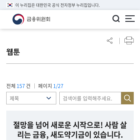
이 누리집은 대한민국 공식 전자정부 누리집입니다.
ENGLISH
어
린
웹툰
이
알
림
마
당
전체
157
건
페이지
1/27
참
여
마
당
절망을 넘어 새로운 시작으로! 사람 살
리는 금융, 새도약기금이 있습니다.
정