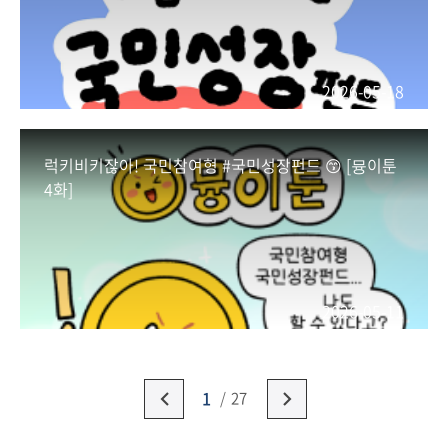
2026-05-18
럭키비키잖아! 국민참여형 #국민성장펀드 😙 [뮹이툰
4화]
2026-05-11
1
27