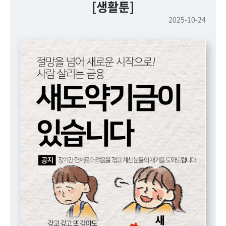
책
[생활툰]
마
2025-10-24
당
정
보
공
개
적
극
행
정
금
융
위
원