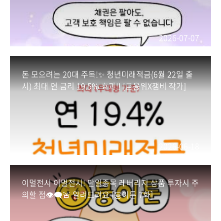
억원)을 서민* 전용 물량으로 배정
*근로소득 5,000만원 이하(근로소득 외에 종합소
득이 있는 경우에는 종합소득 3,800만원 이하) →
2026-07-07
서민형 ISA 요건과 동일
✅ 가입 방법
돈 모으려는 20대 주목!✨ 청년미래적금(6월 22일 출
시중은행과 증권사 영업점 현장, 온라인에서 가입
시) 최대 연 금리 19.5% 효과!! [금융위X잼비 작가]
(영업시간 9시~16시 내)
▶️ 시중 은행 : 부산, 우리, 하나, 경남, 광주, 농협,
신한, 국민, 기업, 아이엠뱅크
▶️ 증권사 : NH, 미래에셋, 유안타, 메리츠, 삼성,
2026-06-18
신한투자, 우리투자, 하나, KB, 대신, 신영, 아이엠,
키움, 한국투자, 한화투자
이멀전시 이멀전시! 단일종목 레버리지 상품 투자시 주
✅ 필수 제출 서류
의할 점👁‍🗨🚨 알려드려요 [뮹이툰 7화]
소득증빙 서류(ISA 가입용 소득확인증명서* 또는