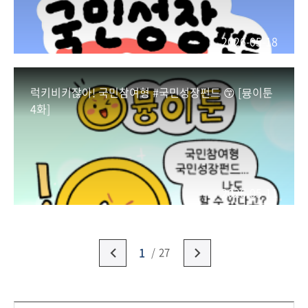
2026-05-18
럭키비키잖아! 국민참여형 #국민성장펀드 😙 [뮹이툰
4화]
2026-05-11
1
27