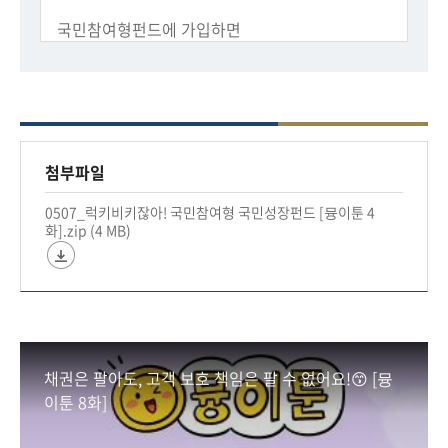
국민참여형펀드에 가입하면
함께 우리나라 첨단 전략산업을 키우실 수 있습니
다!
✅ 국민이 직접 가입하는 상품인 만큼 일부 손실 보
전
첨부파일
✅ 투자금액별 소득공제 등 세제혜택 지원
0507_럭키비키잖아! 국민참여형 국민성장펀드 [뮹이툰 4
✅ 자펀드는 첨단전략산업부문에 60% 투자
화].zip (4 MB)
*단 환매가 되지 않는 5년 만기 상품이며 원금이 보
장되지 않는 투자상품입니다.
📌 가입 안내
✅ 가입 기간 : 5월 22일(금)~6월11일(목) *총
채권은 팔아도, 고객 보호 책임은 팔 수 없어요!😙 [뮹
6,000억 선착순
이툰 8화]
👉 5월 22일(금)~6월 4일(목)은 전체 20%(1,200