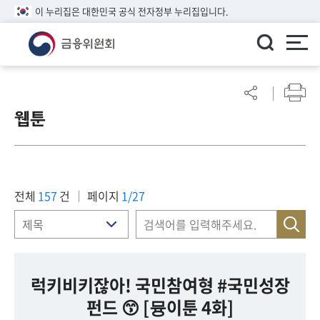
이 누리집은 대한민국 공식 전자정부 누리집입니다.
ENGLISH
어
린
웹툰
이
알
림
마
당
전체
157
건
페이지
1/27
참
여
마
당
럭키비키잖아! 국민참여형 #국민성장
펀드 😙 [뮹이툰 4화]
정