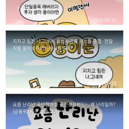
증명서 발급번호)
*국세청 홈택스(또는 정부24) > 소득확인증명서
(개인종합자산관리계좌 가입용) 발급
2026-06-17
#금융위원회 #금융위 #금융 #금융정책 #웹툰 #국
민성장펀드
지치고 힘든 나그네여, 불법사금융 원스톱 종합·전담
지원 알아보자!😙 [뮹이툰 6화]
#국민참여형국민성장펀드
2026-06-10
요즘 난리난 국민참여형 국민성장펀드!✨왜 난리일까?
[금융위X지구 생활 작가]