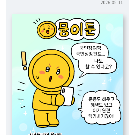
책
2026-05-11
마
당
정
보
공
개
적
극
행
정
금
융
위
원