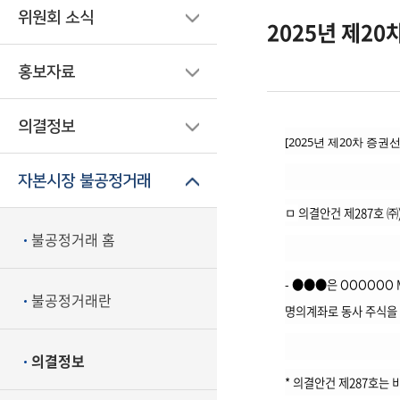
위원회 소식
2025년 제2
홍보자료
의결정보
[2025년 제20차 증
자본시장 불공정거래
ㅁ
의결안건 제287호 ㈜
불공정거래 홈
- ●●●은 OOOOOO 
불공정거래란
명의계좌로 동사 주식을
의결정보
* 의결안건 제287호는