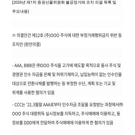
책
[2026년 제1차 증권선물위원회 불공정거래 조치 의결 목록 및
마
주요내용]
당
정
ㅁ
의결안건 제12호 (주)OOO 주식에 대한 부정거래행위금지 위반 등
보
조치안 (원안의결)
공
개
- AAA, BBB은 ㈜OOO 주식을 고가에 매도할 목적으로 동사 주식 및
적
경영권 인수 자금을 은폐 및 허위기재하고, 납입능력이 없는 인수인을
극
행
대상으로 전환사채를 발행하는 등 부정한 수단, 계획 또는 기교 및
정
위계를 사용한 혐의가 있음
- CCC는 ’21.3월말 AAA로부터 인수자금 조달을 요청받는 과정에서㈜
금
OOO 주식 대량취득 실시정보를 지득하고, 주식매매에 이용하고,
동
융
위
정보를 DDD에게 전달하여 주식매매에 이용하게 한 혐의가 있음
원