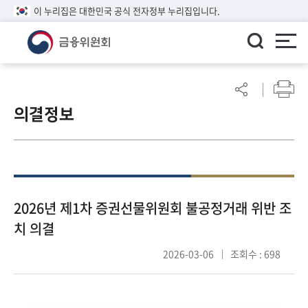
이 누리집은 대한민국 공식 전자정부 누리집입니다.
ENGLISH
어
린
의결정보
이
알
림
마
당
참
2026년 제1차 증권선물위원회 불공정거래 위반 조
여
치 의결
마
당
2026-03-06
조회수 : 698
정