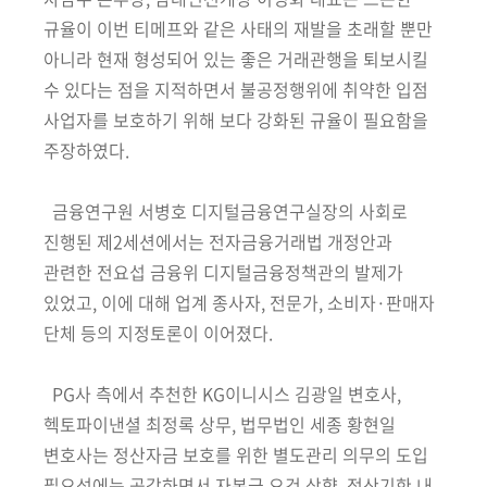
규율이 이번 티메프와 같은 사태의 재발을 초래할 뿐만
아니라 현재 형성되어 있는 좋은 거래관행을 퇴보시킬
수 있다는 점을 지적하면서 불공정행위에 취약한 입점
사업자를 보호하기 위해 보다 강화된 규율이 필요함을
주장하였다.
금융연구원 서병호 디지털금융연구실장의 사회로
진행된 제2세션에서는
전자금융
거래법 개정안과
관련한 전요섭 금융위 디지털금융정책관의 발제가
있었고,
이에 대해 업계 종사자, 전문가, 소비자·판매자
단체 등의 지정토론이 이어졌다.
PG사 측에서 추천한 KG이니시스 김광일 변호사,
헥토파이낸셜
최정록
상무, 법무법인 세종 황현일
변호사는 정산자금 보호를 위한 별도
관리
의무의 도입
필요성에는 공감하면서 자본금 요건 상향, 정산기한 내