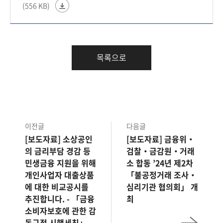
(556 KB)
목록으로
이전글
다음글
[보도자료] 소상공인
[보도자료] 금융위‧
의 금리부담 경감 등
검찰‧금감원‧거래
민생금융 지원을 위해
소 합동 ’24년 제2차
개인사업자 대출상품
「불공정거래 조사‧
에 대한 비교공시를
심리기관 협의회」 개
추진합니다. - 「금융
최
소비자보호에 관한 감
독규정 시행세칙」