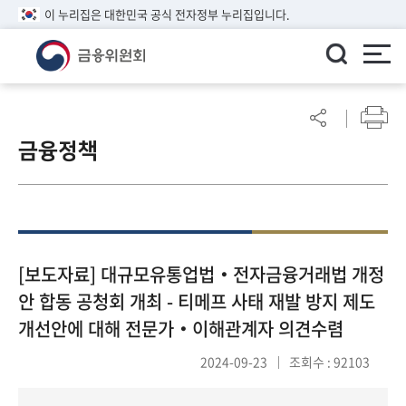
이 누리집은 대한민국 공식 전자정부 누리집입니다.
ENGLISH
어
린
금융정책
이
알
림
마
당
참
[보도자료] 대규모유통업법‧전자금융거래법 개정
여
안 합동 공청회 개최 - 티메프 사태 재발 방지 제도
마
개선안에 대해 전문가‧이해관계자 의견수렴
당
2024-09-23
조회수 : 92103
정