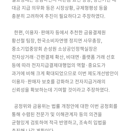
대금
지급
의무화 등은 시장상황, 규제형평성 등을
충분히 고려하여 추진이 필요
하다고 주장하였다.
한편, 이용자·판매자 등에서 추천한 금융결제원
황선철 팀장, 한국소비자
연맹 정지연 사무총장,
중소기업중앙회 손성원 소상공인정책실장은
전자상거래·간편결제 확산, 비대면·플랫폼 거래 선호
등에 따라 전자지급결제대행업의 역할·중요도가
과거에 비해 크게 확대되었으므로 이번 제도개선
방안이
이용자·판매자 보호를 강화하고 전자지급거래의
신뢰성을 확보하는데 기여할 것이라고 주장하였다.
공정위와 금융위는 법률 개정안에 대한 이번 공청회를
통해 수렴된 전문가 및 이해관계자 등의 의견을
균형있게 검토하여 적극 반영하고, 조속히 입법을
추진해 나갈 계획이다.