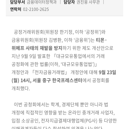
책
담당부서
금융데이터정책과
담당자
권진웅 사무관
마
연락처
02-2100-2625
당
정
공정거래위원회
(위원장 한기정, 이하 ‘공정위’)
와
보
금융위원회
(위원장 김병환, 이하
‘금융위’)
는
티몬·
공
위메프 사태의 재발을 방지
하기 위한
제도 개선안으로
개
지난 9월 9일 발표한 「대규모유통업에서의 거래
공정화에 관한 법률
(이하, ‘대규모유통업법’)
」
적
개정안과 「전자금융거래법」 개정안에 대해
9월 23일
극
(월) 14시, 서울 중구 한국프레스센터
에서 공청회를
행
정
개최했다.
금
이번 공청회에서는 학계, 경제단체 뿐만 아니라 법
융
개정에 직접적인 영향을 받는 온라인 중개거래 사업자,
위
입점 소상공인, 전자지급결제대행업체(PG사) 등 다양한
원
이해관계자들이 다수 참석하여 의견을 나누었다.