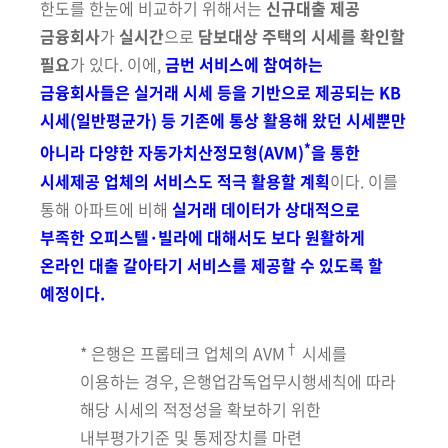
한도를 한눈에 비교하기 위해서는
신규대출 제공
금융회사
가
실시간
으로
담보대상 주택의 시세를
확인할
필요
가 있다. 이에,
금번 서비스에 참여하는
금융회사들은 실거래
시세 등을 기반으로 제공되는 KB
시세(일반평균가) 등
기존에 통상 활용해
왔던 시세뿐만
*
아니라 다양한 자동가치산정모형(
AVM)
을 통한
시세
제공 업체의 서비스도 적극 활용할 계획
이다. 이를
통해 아파트에
비해
실거래 데이터가 상대적으로
부족한 오피스텔·빌라에 대해서도 보다 원활하게
온라인 대출 갈아타기 서비스를 제공할 수 있도록 할
예정이다.
†
* 은행은 프롭테크 업체의 AVM
시세를
이용하는 경우, 은행업감독업무
시행세칙에 따라
해당 시세의 적정성을 확보하기 위한
내부평가기준 및 통제장치를 마련