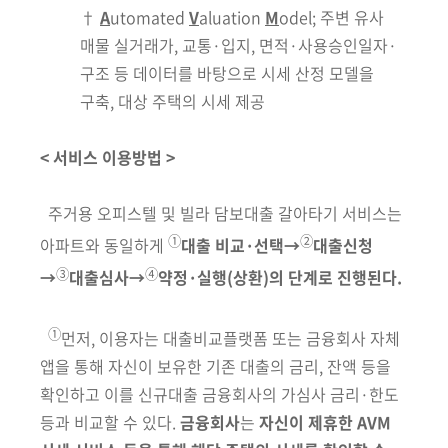
†
A
utomated
V
aluation
M
odel; 주변 유사
매물 실거래가, 교통·입지, 면적·사용승인일자
·
구조 등 데이터를 바탕으로 시세 산정 모델을
구축, 대상 주택의 시세 제공
< 서비스 이용방법 >
주거용 오피스텔 및 빌라 담보대출 갈아타기 서비스는
①
②
아파트
와 동일하게
대출 비교·선택→
대출신청
③
④
→
대출심사→
약정·실행(상환)의
단계로 진행
된다.
①
먼저, 이용자는
대출비교플랫폼 또는 금융회사 자체
앱을 통해 자신이 보유한 기존 대출의 금리, 잔액 등을
확인하고 이를 신규대출 금융회사의 가심사 금리·한도
등과 비교할 수 있다.
금융회사
는
자신이 제휴한 AVM