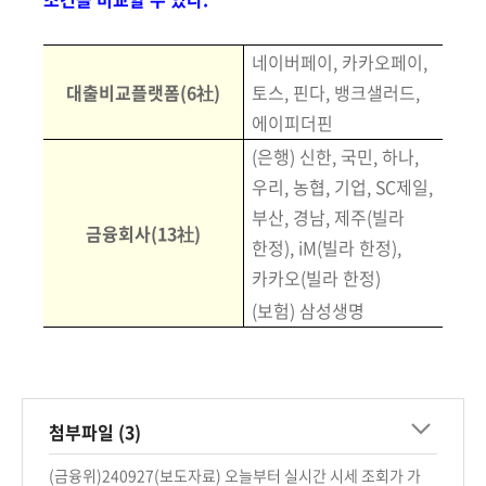
네이버페이, 카카오페이,
대출비교플랫폼(6社)
토스, 핀다, 뱅크샐러드,
에이피더핀
(은행) 신한, 국민, 하나,
우리, 농협, 기업, SC제일,
부산, 경남, 제주(빌라
금융회사(13社)
한정), iM(빌라 한정),
카카오(빌라 한정)
(보험) 삼성생명
첨부파일 (3)
(금융위)240927(보도자료) 오늘부터 실시간 시세 조회가 가