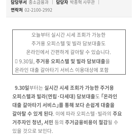
책
담당부서
중소금융과
담당자
박종혁 사무관
마
연락처
02-2100-2992
당
정
오늘부터 실시간 시세 조회가 가능한
보
주거용 오피스텔 및 빌라 담보대출도
공
온라인에서 간편하게 갈아탈 수 있습니다.
개
 9.30일,
주거용 오피스텔 및 빌라 담보대출
을
온라인 대출 갈아타기 서비스 이용대상에 포함
적
극
행
9.30일
부터는
실시간 시세 조회가 가능한 주거용
정
오피스텔과 빌라(연립·다세대) 담보대출
도
｢온라인
대출 갈아타기 서비스｣를 통해 보다
손쉽게 대출을
금
갈아탈 수 있게 된다
.
이에 따라
오피스텔·빌라의
주요
융
거주자인 청년, 서민
등의
주거금융비용이 절감
될 수
위
있을 것으로 보인다.
원