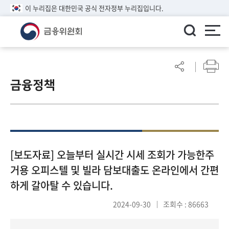
이 누리집은 대한민국 공식 전자정부 누리집입니다.
ENGLISH
어
린
금융정책
이
알
림
마
당
참
[보도자료] 오늘부터 실시간 시세 조회가 가능한주
여
거용 오피스텔 및 빌라 담보대출도 온라인에서 간편
마
하게 갈아탈 수 있습니다.
당
2024-09-30
조회수 : 86663
정