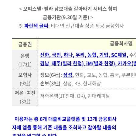
<
오피스텔·빌라 담보대출 갈아타기 서비스 참여
금융기관(9.30일 기준)
>
※
파란색 글씨
: 비대면 신규대출 상품 제공 금융회사
금융회사명
금융권
신한, 국민, 하나, 우리, 농협, 기업, SC제일,
수
은행
경남
,
제주(빌라 한정)
,
iM(빌라 한정),
카카오(
(17社)
보험사
생보(6社):
삼성
,
한화
,
교보, 농협, 흥국, 푸본
(9社)
손보(3社)
: 삼성, KB, 현대해상
저은·여전
저축은행(JT친애, OK), 현대캐피탈
(3社)
이용자는 총 6개 대출비교플랫폼 및 13개 금융회사
자체 앱을 통해 기존
대출을 조회하고 갈아탈 대출의
조건을 비교할 수 있다.