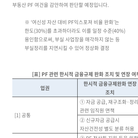
부동산 PF 여건을 감안하여 판단할
예정입니다.
※
‘여신성 자산 대비 PF익스포져 비율 완화’는
한도(30%)를 초과하더라도 이를 일정 수준(40%)
용인함으로써, 부실 사업장을 매각하지 않는 등
부실정리를 지연시킬 수 있어 정상화 결정
[표] PF 관련 한시적 금융규제 완화 조치 및 연장 여
한시적 금융규제완화 연장
업권
조치
① 자금 공급, 재구조화·정
관련 임직원 면책
[1] 공통
② 신규자금 공급시
자산건전성 별도 분류 허용