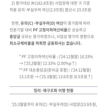
2) 평가대상 外(182.8조원) 사업장에 대한 구 기준
적용 유의･부실우려 여신(2.3조원) 합산시 23.3조원
한편,
유의
(C)
·부실우려
(D)
여신
이 증가함에 따라
전분기말 대비
PF 고정이하여신비율
은 상승
하고
충당금
규모는 증가
하였으나, 사업성 평가의 영향으로
최소규제비율을 하회한 금융회사는 없습니다.
* PF 고정이하여신비율 : (‘24.12월말) 10.33%
→ (’25,3월말) 12.33% (2.00%p↑)
** PF 대손충당금
(준비금 포함)
: (‘24.12월말)
13.1조원 → (’25.3월말) 13.6조원 (0.5조원↑)
정리·재구조화 이행 현황
’25.3월말까지 유의
(C)
·부실우려
(D)
사업장
(23.9조원,