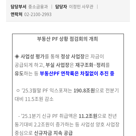
책
담당부서
중소금융과
담당자
이정민 사무관
마
당
연락처
02-2100-2993
정
부동산 PF 상황 점검회의 개최
보
공
개
◈
사업성 평가
를 통해
정상 사업장
은 자금이
공급되게 하고,
부실 사업장
은
재구조화·정리
를
적
유도
하는 등
부동산PF 연착륙은 차질없이 추진 중
극
행
ㅇ ’25.3월말 PF 익스포져는
190.8조원
으로 전분기
정
대비 11.5조원 감소
금
- ’25.1분기 신규 PF 취급액은
11.2조원
으로 전년
융
위
동기대비 2.2조원이 증가하는 등 사업성 양호 사업장
원
중심으로
신규자금 지속 공급