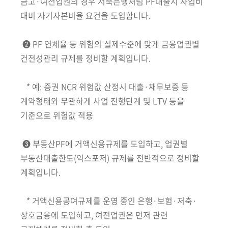
금고·여전업권의 경우
저축은행처럼 PF대출시 사업비
대비 자기자본비율 요건을 도입합니
다.
➋
PF 연체율 등 위험의 실제수준
에 맞게 금융업권별
건전성관리 규제를
정비할 계획입니다.
*
예: 증권 NCR 위험값 산정시 대출·채무보증 등
계약형태와 무관하게 사업 진행단
계 및 LTV 등을
기준으로 위험값 적용
➌ 부동산PF에 거액신용규제를 도입
하고, 업권별
부동산대출한도
(익스포저)
규제를 전반적으로 정비할
계획입니다.
* 거액신용공여규제를 운영 중인 은행·보험·저축·
상호금융에 도입하고, 여전업권은 먼저 관련