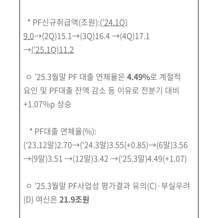
회
* PF신규취급액(조원):
(’24.1Q)
9.0
→(2Q)15.1→(3Q)16.4 →(4Q)17.1
→
(’25.1Q)11.2
ㅇ ’25.3월말 PF 대출 연체율은
4.49%
로 계절적
요인 및 PF대출 잔액 감소 등 이유로 전분기 대비
+1.07%p 상승
* PF대출 연체율(%):
(‘23.12말)2.70→(‘24.3말)3.55(+0.85)→(6말)3.56
→(9말)3.51 →(12말)3.42 →(‘25.3말)4.49(+1.07)
ㅇ ’25.3월말 PF사업성 평가결과 유의(C)·부실우려
(D) 여신은
21.9조원