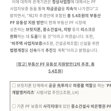
이에 대하여 관계기관은
정상사업장
에 대해서는 PF
사업자보증 등을 통해
자금공급
을
지속
해 나가겠다”고
밝히면서, “제2차 추경안에 포함된
총 5.4조원의
부동산
PF 유동성 지원 방안
이 현재 부동산 PF 시장에
상존하는
브릿지론,
중소건설사, 지방
등의
리스크
를
완화
하는 데
도움
이 될 것”이라고 하였습니다.
또한,
“
비주택 사업자보증
(4조원, 건설공제조합)
신설을 위한
법령개정
을
신속
하게
추진
할 계획”이라고 밝혔습니다.
[참고] 부동산 PF 유동성 지원방안(2차 추경, 총
5.4조원)
□
브릿지론 단계에서
공공 先투자
로
마중물 역할
을 하는 ‘
P
개발앵커리츠
’ 시범사업 추진
(1조원, LH)
□
기존 PF 보증의
사각지대
에 있던
중소건설사 비은행권 P