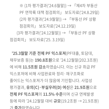
※
(1차 평가결과(‘24.6월말))
→ 「제4차 부동산
PF 연착륙 대책 점검회의」 보도자료(‘24.8.29일)
(2차 평가결과(‘24.9월말)) → 「부동산 PF 상황
점검회의」 보도자료(’24.12.19일)
(3차 평가결과(‘24.12월말)) →
「부동산 PF 상황
점검회의」 보도자료(’25. 3.19일)
’25.3월말 기준 전체 PF 익스포져
(PF대출, 토담대,
채무보증 등)
는
190.8조원
으로 ’24.12월말
(202.3조원)
에 비해
11.5조원 감소
하였습니다. 이는 신규 취급
PF
익스포져에 비해 사업완료와 정리·재구조화로
줄어드는 익스포져가 더
많음에 기인합니다. 사업성
평가결과,
유의
(C)
·부실우려
(D)
여신
은
21.9조원
으로
전체 PF 익스포져
의
11.5% 수준
이며 신규 연체발생
등에 따라 ’24.12월말 대비
규모
(19.2조원 → 21.9조원)
가
증가
하였습니다.