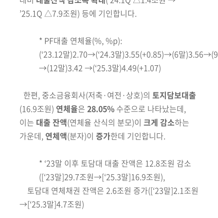
’25.1Q △7.9조원)
등에 기인합니다.
*
PF대출 연체율(%, %p
)
:
(‘23.12말)2.70→(‘24.3말)3.55
(+0.85)
→(6말)3.56→(9
→(12말)3.42 →(‘25.3말)4.49
(+1.07)
한편, 중소금융회사
(저축·여전·상호)
의
토지담보대출
(16.9조원)
연체율
은
28.05%
수준으로 나타났는데,
이는
대출 잔액
(연체율 산식의 분모)
이
크게 감소
하는
가운데,
연체액
(분자)
이
증가
한데 기인합니다.
*
‘23말 이후 토담대 대출 잔액은 12.8조원 감소
([‘23말]29.7조원→[‘25.3말]16.9조원),
토담대 연체채권 잔액은 2.6조원 증가([‘23말]2.1조원
→[‘25.3말]4.7조원)