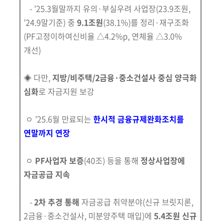
- ’25.3월말까지 유의·부실우려 사업장(23.9조원,
’24.9말기준) 중
9.1조원
(38.1%)를 정리·재구조화
(PF고정이하여신비율 △4.2%p, 연체율 △3.0%
개선)
◈ 다만,
지방/비주택/2금융·중소건설사 중심 양극화
심화
로 자금지원 보강
ㅇ ’25.6월 만료되는
한시적 금융규제완화조치를
연말까지 연장
ㅇ
PF사업자 보증
(40조) 등을 통해
정상사업장에
자금공급 지속
-
2차 추경 통해
자금공급 취약분야(신규 브릿지론,
2금융·중소건설사, 미분양주택 매입)에
5.4조원 신규