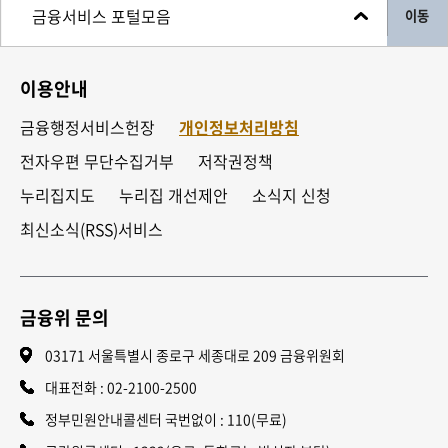
이동
이용안내
금융행정서비스헌장
개인정보처리방침
전자우편 무단수집거부
저작권정책
누리집지도
누리집 개선제안
소식지 신청
최신소식(RSS)서비스
금융위 문의
03171 서울특별시 종로구 세종대로 209 금융위원회
대표전화 :
02-2100-2500
정부민원안내콜센터 국번없이 : 110(무료)