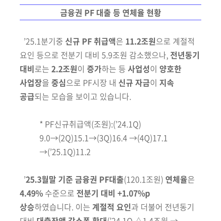
금융권 PF 대출 등 연체율 현황
’
25.1분기중
신규 PF 취급액
은
11.2조원
으로 계절적
요인 등으로 전분기
대비 5.9조원 감소했으나,
전년동기
대비
로는
2.2조원
이
증가
하는 등
사업성
이
양호한
사업장
을
중심
으로 PF시장 내
신규 자금
이
지속
공급
되는 모습을 보이고 있습니다.
*
PF신규취급액
(조원)
:(’24.1Q)
9.0→(2Q)15.1→(3Q)16.4 →(4Q)17.1
→(’25.1Q)11.2
’
25.3월말 기준
금융권 PF대출
(120.1조원)
연체율
은
4.49%
수준으로
전분기 대비 +1.07%p
상승
하였습니다. 이는
계절적 요인
과 더불어 전년동기
대비
대출잔액 감소폭 확대
(’24.1Q △1.4조원 →