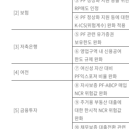
③ PF 정상화 지원 등을 위
RP매도 인정
[2] 보험
④ PF 정상화 지원 등에 대
K-ICS(위험계수) 완화 적용
⑤ PF 관련 유가증권
보유한도 완화
[3] 저축은행
⑥ 영업구역 내 신용공여
한도 규제 완화
⑦ 여신성 자산 대비
[4] 여전
PF익스포져 비율 완화
⑧ 자사보증 PF-ABCP 매입
NCR 위험값 완화
⑨ 주거용 부동산 대출에
[5] 금융투자
대한 한시적 NCR 위험값
완화
⑩ 채무보증 대출전환 관련