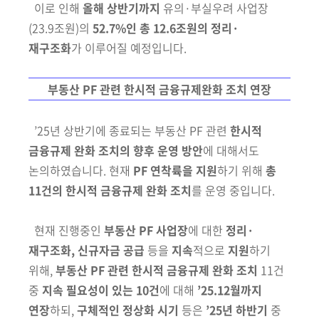
이로 인해
올해 상반기까지
유의·부실우려 사업장
(23.9조원)
의
52.7%인 총 12.6조원의 정리·
재구조화
가 이루어질 예정입니다.
부동산 PF 관련 한시적 금융규제완화 조치 연장
’25년 상반기에 종료되는 부동산 PF 관련
한시적
금융
규제 완화 조치의
향후 운영 방안
에 대해서도
논의하였습니다. 현재
PF 연착륙을 지원
하기 위해
총
11건의 한시적 금융규제 완화 조치
를 운영 중입니다.
현재 진행중인
부동산 PF 사업장
에 대한
정리·
재구조화, 신규자금 공급
등을
지속
적으로
지원
하기
위해,
부동산 PF 관련 한시적 금융규제 완화 조치
11건
중
지속 필요성이 있는
10건
에 대해
’25.12월까지
연장
하되,
구체적인
정상화 시기
등은
’25년 하반기
중