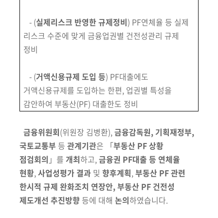
- (
실제리스크 반영한 규제정비
) PF연체율 등 실제
리스크 수준에 맞게 금융업권별 건전성관리 규제
정비
- (
거액신용규제 도입 등
) PF대출에도
거액신용규제를 도입하는 한편, 업권별 특성을
감안하여 부동산(PF) 대출한도 정비
금융위원회
(위원장 김병환)
,
금융감독원, 기획재정부,
국토교통부
등
관계기관
은
「
부동산 PF 상황
점검회의
」를
개최
하고,
금융권
PF대출 등 연체율
현황
,
사업성평가 결과
및
향후계획
,
부동산 PF 관련
한시적 규제 완화조치 연장안, 부동산 PF 건전성
제도개선 추진방향
등에
대해
논의
하였습니다.