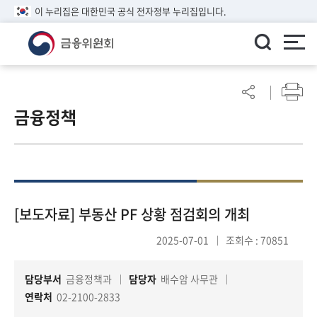
이 누리집은 대한민국 공식 전자정부 누리집입니다.
ENGLISH
어
린
금융정책
이
알
림
마
당
참
[보도자료] 부동산 PF 상황 점검회의 개최
여
2025-07-01
조회수 : 70851
마
당
담당부서
금융정책과
담당자
배수암 사무관
연락처
02-2100-2833
정