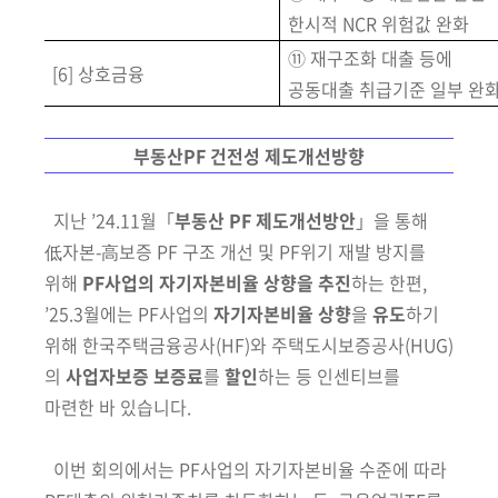
한시적 NCR 위험값 완화
⑪ 재구조화 대출 등에
[6] 상호금융
공동대출 취급기준 일부 완
부동산PF 건전성 제도개선방향
지난 ’24.11월「
부동산 PF 제도개선방안
」을 통해
低자본-高보증 PF 구조
개선 및 PF위기 재발 방지를
위해
PF사업의 자기자본비율 상향을 추진
하는
한편,
’25.3월에는 PF사업의
자기자본비율 상향
을
유도
하기
위해 한국주택
금융공사(HF)와 주택도시보증공사(HUG)
의
사업자보증 보증료
를
할인
하는 등
인센티브를
마련한 바 있습니다.
이번 회의에서는 PF사업의 자기자본비율 수준에 따라