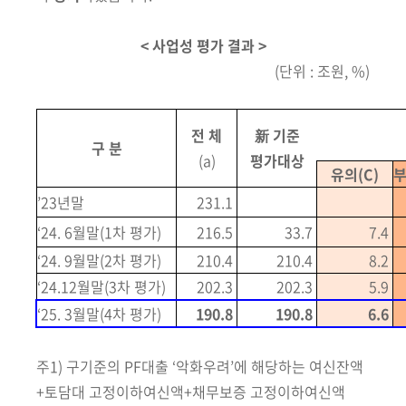
< 사업성 평가 결과 >
(단위 : 조원, %)
전 체
新 기준
구 분
(a)
평가대상
유의(C)
부
’23년말
231.1
‘24. 6월말
(1차 평가)
216.5
33.7
7.4
‘
24. 9월말
(2차 평가)
210.4
210.4
8.2
‘24.12월말
(3차 평가)
202.3
202.3
5.9
‘25. 3월말
(4차 평가)
190.8
190.8
6.6
주1)
구기준의 PF대출 ‘악화우려’에 해당하는 여신잔액
+토담대 고정이하여신액+채무보증 고정이하여신액