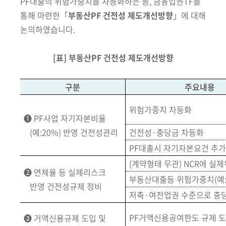
PF대출의 위험가
중치를 차등화하는 등, 금융업권TF를
통해 마련한「
부동산PF 건전성 제도개선방향
」에 대해
논의하였습니다.
[표] 부동산PF 건전성 제도개선방향
구분
주요내용
위험가중치 차등화
➊ PF사업 자기자본비율
(예:20%)
반영 건전성관리
건전성·충당금 차등화
PF대출시 자기자본요건 추가
(계약형태 무관) NCR에 실
➋ 연체율 등 실제리스크
부동산대출등 위험가중치
(예
반영 건전성규제 정비
저축·여전업권 수준으로 충
PF거액신용공여한도 규제 
➌ 거액신용규제 도입 및