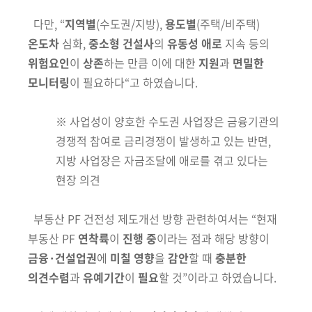
다만, “
지역별
(수도권/지방),
용도별
(주택/비주택)
온도차
심화,
중소형 건설사
의
유동성 애로
지속 등의
위험요인
이
상존
하는 만큼 이에 대한
지원
과
면밀한
모니터링
이 필요하다“고 하였습니다.
※
사업성이 양호한 수도권 사업장은 금융기관의
경쟁적 참여로 금리경쟁이 발생하고
있는 반면,
지방 사업장은 자금조달에 애로를 겪고 있다는
현장 의견
부동산 PF 건전성 제도개선 방향
관련하여서는 “현재
부동산 PF
연착륙
이
진행 중
이라는 점과 해당 방향이
금융·건설업권
에
미칠 영향
을
감안
할 때
충분한
의견수렴
과
유예기간
이
필요
할 것”이라고 하였습니다.