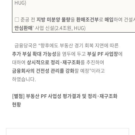
HUG)
□ 준공 전
지방 미분양 물량
을
환매조건부
로
매입
하여 건설
안심환매
’ 사업 신설
(2.4조원, HUG)
금융당국은
“향후에도 부동산 경기 회복 지연에 따른
추가 부실 확대
가능성
을
염두에 두고
부실 PF 사업장
에
대하여
상시적으로 정리·
재구조화
를 추진하여
금융회사의 건전성 관리를 강화
할 예정”이라고
하였습니다.
[별첨] 부동산 PF 사업성 평가결과 및 정리·재구조화
현황