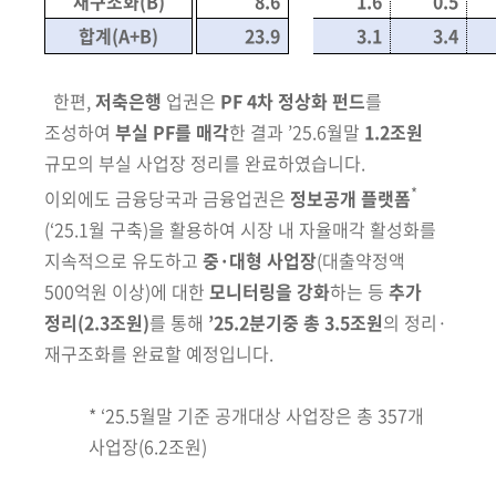
재구조화(B)
8.6
1.6
0.5
합계(A+B)
23.9
3.1
3.4
한편,
저축은행
업권은
PF 4차 정상화 펀드
를
조성하여
부실 PF를
매각
한 결과 ’25.6월말
1.2조원
규모의 부실 사업장 정리를 완료하였습니다.
*
이외에도 금융당국과 금융업권은
정보공개 플랫폼
(‘25.1월 구축)
을 활용하여
시장 내
자율매각 활성화를
지속적으로 유도하고
중·대형 사업장
(대출약정액
500억원 이상)
에 대한
모니터링을 강화
하는 등
추가
정리
(2.3조원)
를 통해
’25.2분기중 총 3.5조원
의 정리·
재구조화를 완료할 예정입니다.
* ‘25.5월말 기준 공개대상 사업장은 총 357개
사업장(6.2조원)