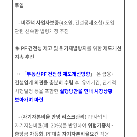
투입
-
비주택 사업자보증
(4조원, 건설공제조합) 도입
관련 신속한 법령개정 추진
◈
PF 건전성 제고 및 위기재발방지
를 위한
제도개선
지속 추진
ㅇ 「
부동산PF 건전성 제도개선방향
」
은
금융·
건설업계 의견을 충분히 수렴
후 유예기간, 단계적
시행일정 등을 포함한
실행방안을 연내 시장상황
보아가며 마련
- (
자기자본비율 반영 리스크관리
) PF사업의
자기자본비율(예: 20%)을 반영하여
위험가중치·
충당금 차등화
, PF대출
자기자본비율요건
적용