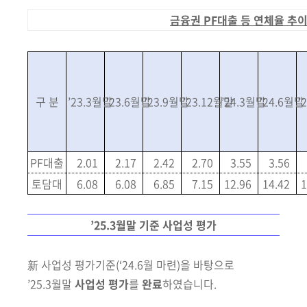
금융권 PF대출 등 연체율 추
구 분
’23.3월말
’23.6월말
’23.9월말
’23.12월말
’24.3월말
’24.6월말
’
PF대출
2.01
2.17
2.42
2.70
3.55
3.56
토담대
6.08
6.08
6.85
7.15
12.96
14.42
1
’25.3월말 기준 사업성 평가
新 사업성 평가기준
(‘24.6월 마련)
을 바탕으로
’25.3월말
사업성 평가
를
완료
하였습니다.