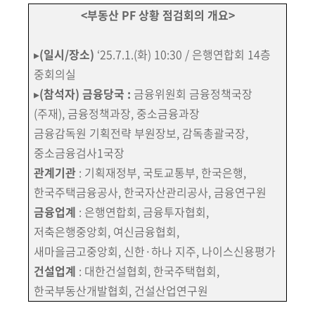
<부동산 PF 상황 점검회의 개요>
▸
(일시/장소)
‘25.7.1.(화) 10:30 / 은행연합회 14층
중회의실
▸
(참석자)
금융당국 :
금융위원회 금융정책국장
(주재), 금융정책과장, 중소금융과장
금융감독원 기획전략 부원장보, 감독총괄국장,
중소금융검사1국장
관계기관
: 기획재정부, 국토교통부, 한국은행,
한국주택금융공사, 한국자산
관리공사, 금융연구원
금융업계
:
은행연합회, 금융투자협회,
저축은행중앙회, 여신금융협회,
새마을금고중앙회, 신한·하나 지주, 나이스신용평가
건설업계
: 대한건설협회, 한국주택협회,
한국부동산개발협회, 건설산업연구원