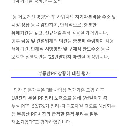
규제체계를 정비한 후 도입
동 제도개선 방향은 PF 사업자의
자기자본비율 수준
및
시장 상황
등을
감안
하여,
단계적
으로,
충분한
유예기간
을 갖고,
신규대출
부터 적용할 계획입니다.
향후
금융 및 건설업계
의
의견
을
충분히 수렴
하여
적용
유예기간,
단계적
시행방안 및
구체적 한도수준
등을
포함한 실행방안을 ‘
25년말까지 마련
할
예정입니다.
부동산PF 상황에 대한 평가
민간 전문가들은
“新 사업성 평가기준 도입 이후
1년간의 부실 PF 정리 노력
으로 올해 6월말까지 총
부실 PF의 52.7%가 정리·재구조화될 것으로 예상되는
등
부동산
PF 시장의 급격한 충격 우려는 일부
해소
되었다”고 평가하였습니다.