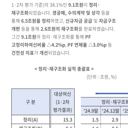
1·2차 평가 기준)
의 38.1%인
9.1조원
이
정리·
재구조화
되었습니다.
경공매, 수의계약 및 상각
등을
통해
6.5조원을 정리
하였고,
신규자금 공급
및
자금구조
개편
등을
통해
2.6조원의 재구조화
를 완료하였습니다.
그간
9.1조원
의 정리·재구조화를
통해
PF
고정이하여신비율 △4.2%p
,
PF 연체율 △3.0%p
등
건전성 지표
가
개선
되었습니다.
< 정리･재구조화 실적 총괄표 >
(단위 : 조원, %)
대상여신
구 분
(1·2차
정리·재구조화
평가결과)
’24.9말
‘24.12말
‘2
정리(A)
15.3
1.5
2.9