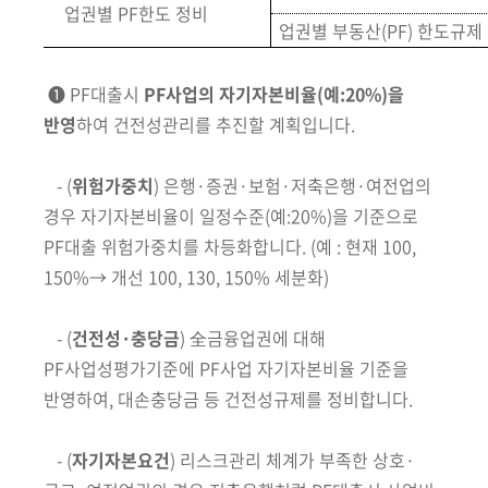
업권별 PF한도 정
비
업권별 부동산(PF) 한도규제
➊ PF대출시
PF사업의 자기자본비율
(예:20%)
을
반영
하여 건전성관리를 추진할 계획입니다.
- (
위험가중치
)
은행·증권·보험·저축은행·여전업의
경우 자기자본비
율이
일정수준
(예:20%)
을 기준으로
PF대출 위험가중치를 차등화합니다.
(예 : 현재 100,
150%→ 개선 100, 130, 150% 세분화)
-
(
건전성·충당금
) 全금융업권에 대해
PF사업성평가기준에 PF사업 자
기자본비율 기준을
반영하여, 대손충당금 등 건전성규제를 정비합니다.
-
(
자기자본요건
) 리스크관리 체계가 부족한 상호·