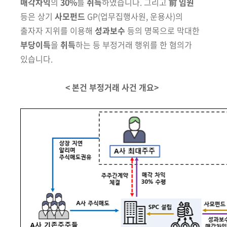
매각차익
의
30%
를
취득
하였습니다. 그리고
前 임원
등은
상기
사모펀드
GP
(업무집행사원, 운용사)
의
출자자 지위를 이용해
성과보수
등의
명목으로 막대한
부당이득
을
취득
하는 등 부정거래 행위를 한 혐의가
있습니다.
< 본건 부정거래 사건 개요>