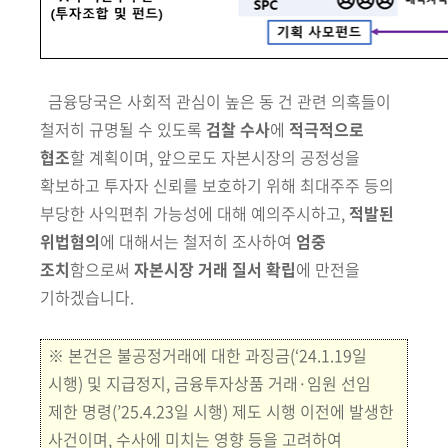
금융당국은 사회적 관심이 높은 동 건 관련
의
혹들이
철저히 규명될 수
있도록
검찰 수사
에
적극적으로
협조
할 계획이며,
앞으로도 자본시장의 공
정
성을
확보하고 투자자 신뢰를 보호하기 위해 최대주주 등의
부당한
사익편취 가능성에 대해 예의주시하고,
적
발된
위법혐의
에 대해서는
철저히 조사하여
엄중
조치
함으로써
자본시장 거래 질서 확립
에 만전을
기하겠습니다.
※
본건은 불공정거래에 대한 과징금
(‘24.1.19일
시행)
및
지급정지, 금
융투자상품 거래·임원 선임
제한
명령
(’25.4.23일 시행)
제도 시행 이전에 발생한
사건이며,
수
사에 미치는 영향 등을 고
려하여