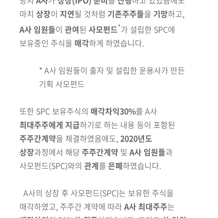
당
시
A
사
가
상장
(IPO)
준비
를
진행
하고 있었음에도
회
마치
상장
이
지연
될 것처럼
기존주주들
을
기망
하고,
*
A사 임원들
이
관여
된
사모펀드
가 설립한 SPC에
보유중인 주식을
매각
하게 하였습니다.
* A사 임원들이 출자 및 설립한 운용사가 만든
기획 사모펀드
또한 SPC 보유주식의
매각차익30%
를 A사
최대
주주에게 지급
하기로
하
는
내용 등이 포함된
주주간계약
을 체결하였음
에도,
2020년도
상장
과정
에서
해당
주주간계약
및
A사 임원들
과
사모펀드
(SPC)
와의
관계
를
은폐
하였습니다.
A사의 상장 후 사모펀드
(SPC)
는 보유한 주식을
매각하였고, 주주간
계
약에
따라
A사 최대주주
는