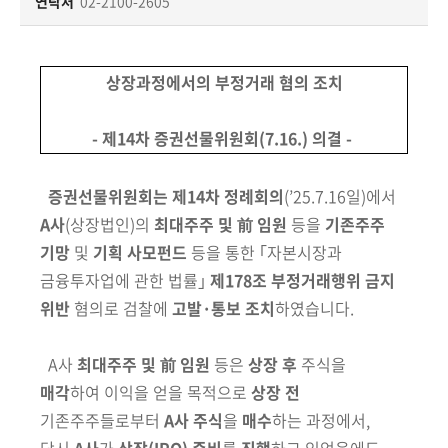
책
연락처
02-2100-2605
마
당
상장과정에서의 부정거래 혐의 조치
정
보
- 제14차 증권선물위원회(7.16.) 의결 -
공
개
증권선물위원회는 제14차 정례회의
(
’
25.7.16일)
에서
A사
(상장법인)
의
최대주주 및 前 임원
등을
기존주주
적
기망
및
기획 사모펀드
등을 통한 ｢자본시장과
극
행
금융투자업에 관한 법률
｣
제178조 부정거래행위 금지
정
위반
혐의로
검찰에
고발·통보 조치
하였습니다.
금
A사
최대주주 및 前 임원
등은
상장 후
주식을
융
매각
하여 이익을 얻을
목적으로
상장 전
위
기존주주들로부터
A사 주식
을
매수
하는 과정에서,
원