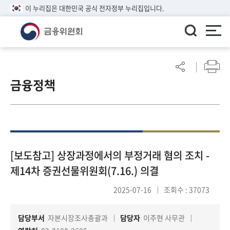
이 누리집은 대한민국 공식 전자정부 누리집입니다.
ENGLISH
어
린
금융정책
이
알
림
마
당
참
[보도참고] 상장과정에서의 부정거래 혐의 조치 -
여
제14차 증권선물위원회(7.16.) 의결
마
당
2025-07-16
조회수 : 37073
담당부서
자본시장조사총괄과
담당자
이주현 사무관
정