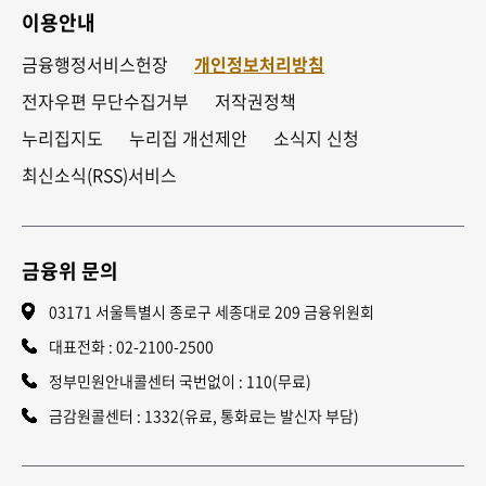
이용안내
금융행정서비스헌장
개인정보처리방침
전자우편 무단수집거부
저작권정책
누리집지도
누리집 개선제안
소식지 신청
최신소식(RSS)서비스
금융위 문의
03171 서울특별시 종로구 세종대로 209 금융위원회
대표전화 :
02-2100-2500
정부민원안내콜센터 국번없이 : 110(무료)
금감원콜센터 : 1332(유료, 통화료는 발신자 부담)