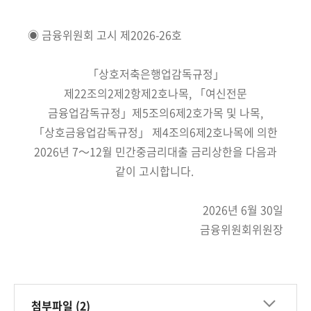
책
마
당
◉ 금융위원회 고시 제2026-26호
정
「상호저축은행업감독규정」
보
제22조의2제2항제2호나목, 「여신전문
공
금융업감독규정」제5조의6제2호가목 및 나목,
개
「상호금융업감독규정」 제4조의6제2호나목에 의한
2026년 7～12월 민간중금리대출 금리상한을 다음과
적
같이 고시합니다.
극
행
정
2026년 6월 30일
금융위원회위원장
금
융
위
원
첨부파일 (2)