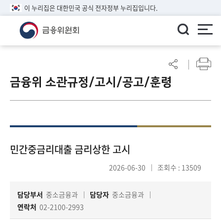
이 누리집은 대한민국 공식 전자정부 누리집입니다.
ENGLISH
어
린
금융위 소관규정/고시/공고/훈령
이
알
림
마
당
참
민간중금리대출 금리상한 고시
여
2026-06-30
조회수 : 13509
마
당
담당부서
중소금융과
담당자
중소금융과
연락처
02-2100-2993
정