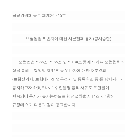
책
마
당
금융위원회 공고 제2026-415호
정
보
보험업법 위반자에 대한 처분결과 통지(공시송달)
공
개
보험업법 제86조, 제88조 및 제194조 등에 의하여 보험협회의
적
장을 통해 보험업법 제97조 등 위반자에 대한 처분결과
극
(보험설계사, 보험대리점 업무정지 및 등록취소 등)를 당사자에게
행
통지하고자 하였으나, 수취인불명 등의 사유로 우편물이
정
반송되어 통지가 불가능하므로 행정절차법 제14조 제4항의
규정에 의거 다음과 같이 공고합니다.
금
융
위
원