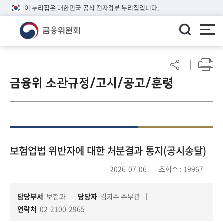
이 누리집은 대한민국 공식 전자정부 누리집입니다.
ENGLISH
어
린
금융위 소관규정/고시/공고/훈령
이
알
림
마
당
참
보험업법 위반자에 대한 처분결과 통지(공시송달)
여
2026-07-06
조회수 : 19967
마
당
담당부서
보험과
담당자
김지수 주무관
연락처
02-2100-2965
정