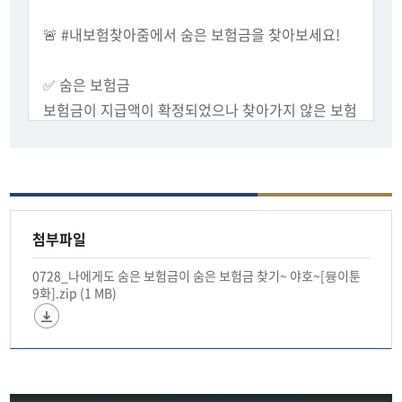
🚨 #내보험찾아줌에서 숨은 보험금을 찾아보세요!
✅ 숨은 보험금
보험금이 지급액이 확정되었으나 찾아가지 않은 보험
금
✅ 확인 방법
PC/모바일에서 ’내보험찾아줌‘ 검색🔍
(cont.insure.or.kr 혹은 cont.knia.or.kr)
첨부파일
가입한 보험계약 내용 조회→
0728_나에게도 숨은 보험금이 숨은 보험금 찾기~ 야호~[뮹이툰
숨은 보험금 조회·청구→
9화].zip (1 MB)
피상속인의 보험계약 내역 확인 등(상속인 금융거래
조회 서비스 먼저 신청해야
💡 휴면 보험금은 이자가 제공되지 않으므로