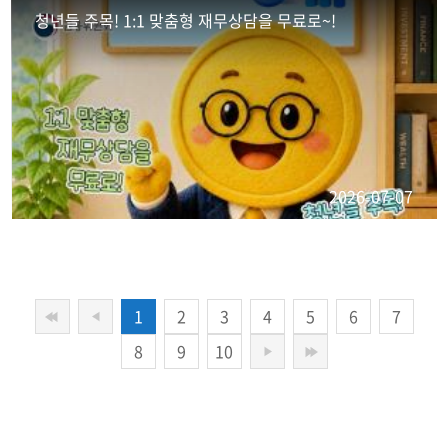
청년들 주목! 1:1 맞춤형 재무상담을 무료로~!
2026-07-07
1
2
3
4
5
6
7
8
9
10