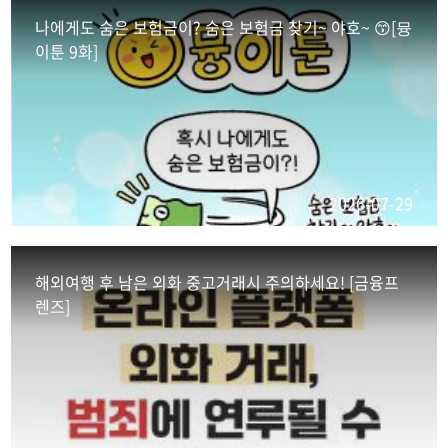
최대한 빨리 찾아가는 것이 소비자에게 유리해요!
나에게도 숨은 보험금이? 숨은 보험금 찾기~ 야호~ 😙[뮹
이툰 9화]
#금융위원회 #금융위 #금융 #금융정책 #웹툰 #보험
#숨은보험금 #내보험찾아줌
2026-07-29
해외여행 후 남은 외화 중고거래시 주의하세요! [금융프
렌즈]