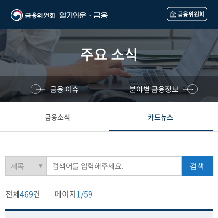
금융위원회
주요 소식
금융 이슈
분야별 금융정보
금융소식
카드뉴스
검색
전체
469
건
페이지
1/59