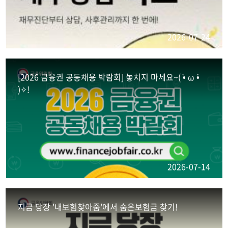
2026-07-24
[2026 금융권 공동채용 박람회] 놓치지 마세요~( •̀ ω •́
)✧!
2026-07-14
지금 당장 '내보험찾아줌'에서 숨은보험금 찾기!