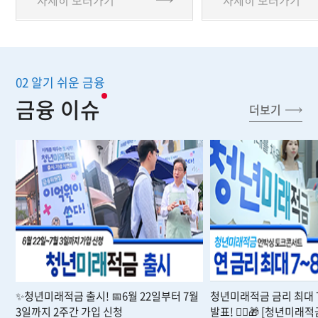
자세히 보러가기
자세히 보러가기
02 알기 쉬운 금융
금융 이슈
더보기
✨청년미래적금 출시! 📅6월 22일부터 7월
청년미래적금 금리 최대 
3일까지 2주간 가입 신청
발표! 🧚‍♀️🎁 [청년미