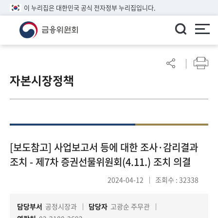
이 누리집은 대한민국 공식 전자정부 누리집입니다.
ENGLISH
어
린
자본시장정책
이
알
림
마
당
참
[보도참고] 사업보고서 등에 대한 조사·감리결과
여
조치 - 제7차 증권선물위원회(4.11.) 조치 의결
마
당
2024-04-12
조회수 : 32338
담당부서
공정시장과
담당자
고광순 주무관
정