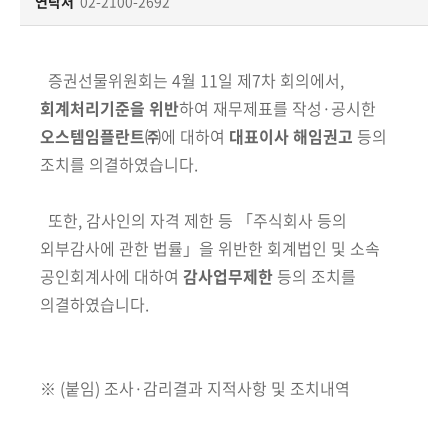
책
연락처
02-2100-2692
마
당
증권선물위원회
는
4
월
11
일 제
7
차 회의에서
,
정
회계처리기준을 위반
하여 재무제표를 작성
·
공시한
보
오스템임플란트
㈜
에 대하여
대표이사 해임권고
등의
공
조치를 의결하였습니다
.
개
또한
,
감사인의 자격 제한 등
「
주식회사 등의
적
외부감사에 관한 법률
」
을 위반한 회계법인 및 소속
극
공인회계사에 대하여
감사업무제한
등의 조치를
행
정
의결하였습니다
.
금
융
※
(
붙임
)
조사
·
감리결과 지적사항 및 조치내역
위
원