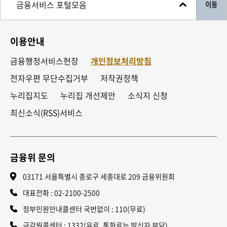
이동
이용안내
금융행정서비스헌장
개인정보처리방침
전자우편 무단수집거부
저작권정책
누리집지도
누리집 개선제안
소식지 신청
최신소식(RSS)서비스
금융위 문의
03171 서울특별시 종로구 세종대로 209 금융위원회
대표전화 :
02-2100-2500
정부민원안내콜센터 국번없이 : 110(무료)
금감원콜센터 : 1332(유료, 통화료는 발신자 부담)