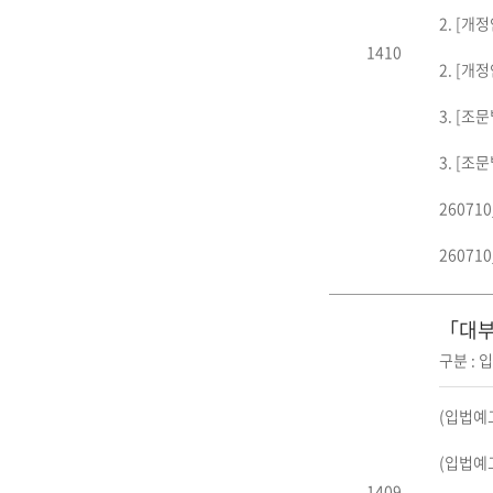
2. [개
1410
2. [개
3. [조
3. [조
26071
26071
「대부
구분 : 
(입법예고
(입법예고
1409