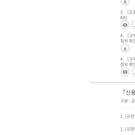
3. ［
KB)
4. ［
첨부 확인
4. ［
첨부 확인서
「신용
구분 :
1. [규
1. [규