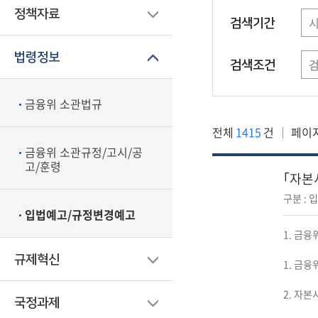
정책자료
검색기간
법령정보
검색조건
금융위 소관법규
전체
1415
건
페이
금융위 소관규정/고시/공
고/훈령
｢자본
구분 : 
입법예고/규정변경예고
1. 금융
규제혁신
1. 금융
2. 자본
국정과제