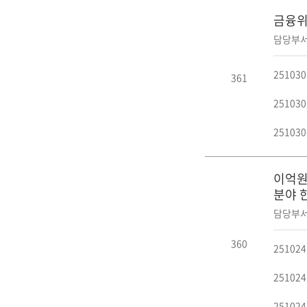
금융위원
담당부서
25103
361
25103
25103
이억원
분야 
담당부서
360
25102
25102
25102