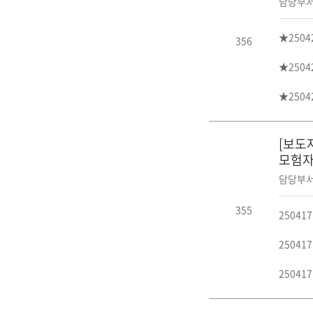
담당부서
★250
356
★250
★250
[보도
모험자
담당부서
355
25041
25041
25041