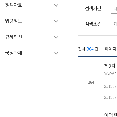
정책자료
검색기간
법령정보
검색조건
규제혁신
전체
364
건
페이지
국정과제
제9차
담당부서
364
2512
25120
이억원