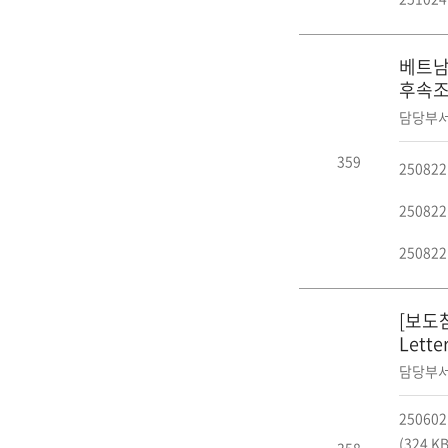
베트남 
후속
담당부서
359
25082
2508
25082
[보도참
Lett
담당부서
25060
(324 KB
358