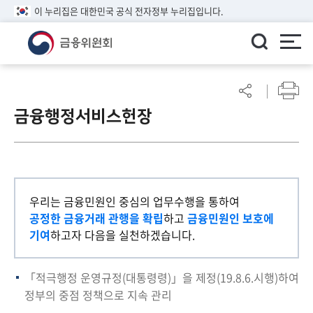
이 누리집은 대한민국 공식 전자정부 누리집입니다.
ENGLISH
어
린
금융행정서비스헌장
이
알
림
마
당
우리는 금융민원인 중심의 업무수행을 통하여
참
공정한 금융거래 관행을 확립
하고
금융민원인 보호에
여
기여
하고자 다음을 실천하겠습니다.
마
당
「적극행정 운영규정(대통령령)」을 제정(19.8.6.시행)하여
정부의 중점 정책으로 지속 관리
정