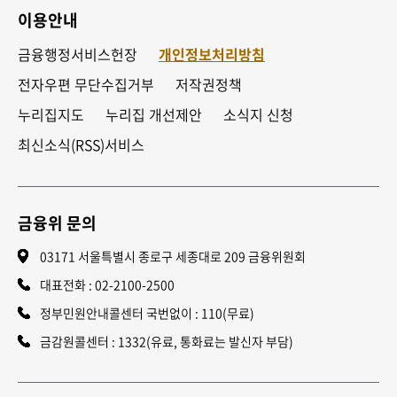
이용안내
금융행정서비스헌장
개인정보처리방침
전자우편 무단수집거부
저작권정책
누리집지도
누리집 개선제안
소식지 신청
최신소식(RSS)서비스
금융위 문의
03171 서울특별시 종로구 세종대로 209 금융위원회
대표전화 :
02-2100-2500
정부민원안내콜센터 국번없이 : 110(무료)
금감원콜센터 : 1332(유료, 통화료는 발신자 부담)