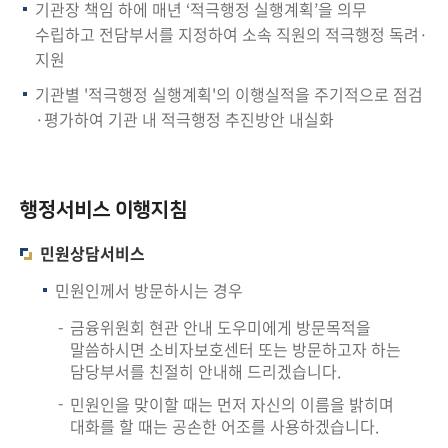
책
기관장 책임 하에 매년 ‘적극행정 실행계획’을 의무
마
수립하고 전담부서를 지정하여 소속 직원의 적극행정 독려·
당
지원
기관별 '적극행정 실행계획'의 이행실적을 주기적으로 점검
정
·평가하여 기관 내 적극행정 추진방안 내실화
보
공
개
행정서비스 이행지침
적
민원상담서비스
극
행
민원인께서 방문하시는 경우
정
금융위원회 현관 안내 도우미에게 방문목적을
말씀하시면 소비자보호센터 또는 방문하고자 하는
금
담당부서를 친절히 안내해 드리겠습니다.
융
민원인을 맞이할 때는 먼저 자신의 이름을 밝히며
위
대화를 할 때는 공손한 어조를 사용하겠습니다.
원