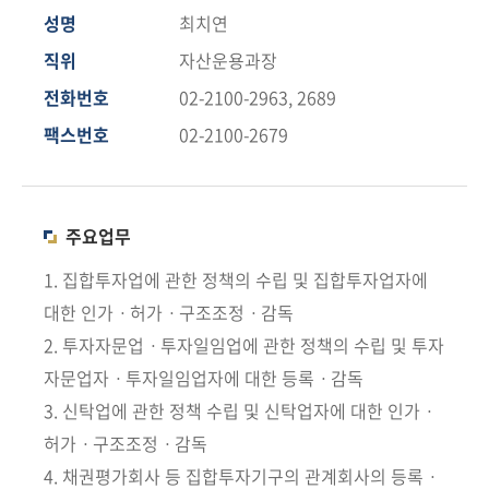
책
성명
최치연
마
당
직위
자산운용과장
전화번호
02-2100-2963, 2689
정
팩스번호
02-2100-2679
보
공
개
주요업무
적
극
1. 집합투자업에 관한 정책의 수립 및 집합투자업자에
행
대한 인가ㆍ허가ㆍ구조조정ㆍ감독
정
2. 투자자문업ㆍ투자일임업에 관한 정책의 수립 및 투자
자문업자ㆍ투자일임업자에 대한 등록ㆍ감독
금
3. 신탁업에 관한 정책 수립 및 신탁업자에 대한 인가ㆍ
융
위
허가ㆍ구조조정ㆍ감독
원
4. 채권평가회사 등 집합투자기구의 관계회사의 등록ㆍ