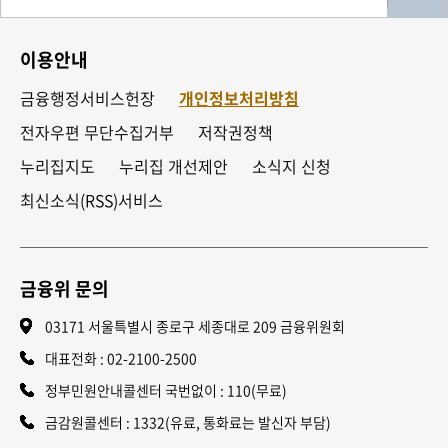
이용안내
금융행정서비스헌장
개인정보처리방침
전자우편 무단수집거부
저작권정책
누리집지도
누리집 개선제안
소식지 신청
최신소식(RSS)서비스
금융위 문의
03171 서울특별시 종로구 세종대로 209 금융위원회
대표전화 :
02-2100-2500
정부민원안내콜센터 국번없이 : 110(무료)
금감원콜센터 : 1332(유료, 통화료는 발신자 부담)