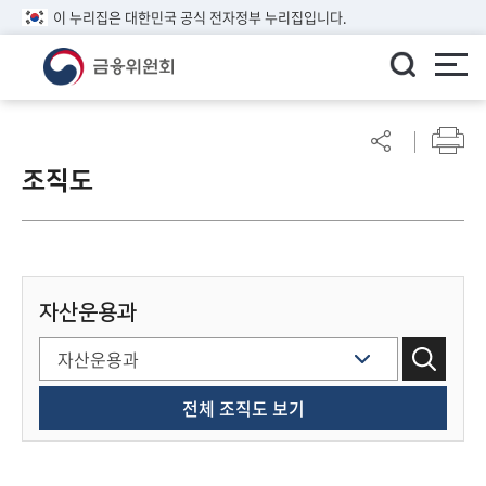
이 누리집은 대한민국 공식 전자정부 누리집입니다.
ENGLISH
어
린
조직도
이
알
림
마
당
자산운용과
참
여
마
당
전체 조직도 보기
정