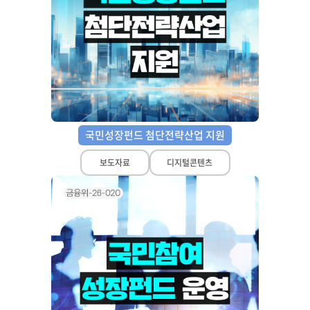
책
마
당
정
보
공
개
국민성장펀드 첨단전략산업 지원
적
보도자료
디지털콘텐츠
극
행
정
금
융
위
원