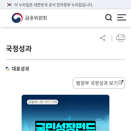
이 누리집은 대한민국 공식 전자정부 누리집입니다.
ENGLISH
어
린
국정성과
이
알
림
마
대표성과
당
범정부 국정성과 보기
참
여
마
당
정