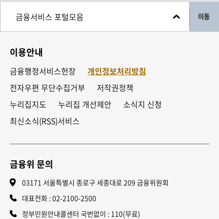
이동
이용안내
금융행정서비스헌장
개인정보처리방침
전자우편 무단수집거부
저작권정책
누리집지도
누리집 개선제안
소식지 신청
최신소식(RSS)서비스
금융위 문의
03171 서울특별시 종로구 세종대로 209 금융위원회
대표전화 :
02-2100-2500
정부민원안내콜센터 국번없이 : 110(무료)