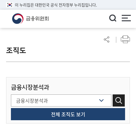
이 누리집은 대한민국 공식 전자정부 누리집입니다.
ENGLISH
어
린
조직도
이
알
림
마
당
금융시장분석과
참
여
마
당
전체 조직도 보기
정