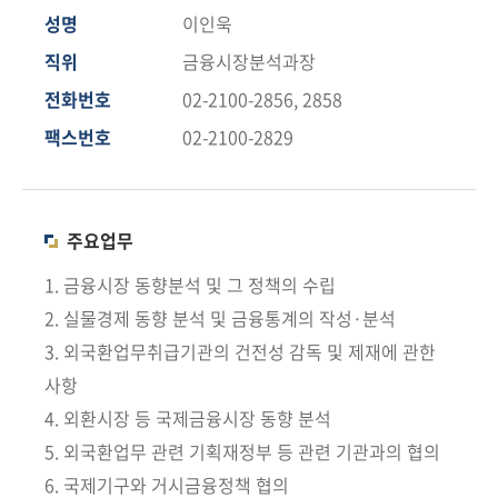
책
성명
이인욱
마
당
직위
금융시장분석과장
전화번호
02-2100-2856, 2858
정
팩스번호
02-2100-2829
보
공
개
주요업무
적
극
1. 금융시장 동향분석 및 그 정책의 수립
행
2. 실물경제 동향 분석 및 금융통계의 작성·분석
정
3. 외국환업무취급기관의 건전성 감독 및 제재에 관한
사항
금
4. 외환시장 등 국제금융시장 동향 분석
융
위
5. 외국환업무 관련 기획재정부 등 관련 기관과의 협의
원
6. 국제기구와 거시금융정책 협의