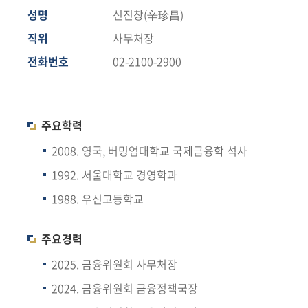
책
성명
신진창(辛珍昌)
마
당
직위
사무처장
전화번호
02-2100-2900
정
보
공
개
주요학력
2008. 영국, 버밍엄대학교 국제금융학 석사
적
1992. 서울대학교 경영학과
극
행
1988. 우신고등학교
정
주요경력
금
융
2025. 금융위원회 사무처장
위
2024. 금융위원회 금융정책국장
원