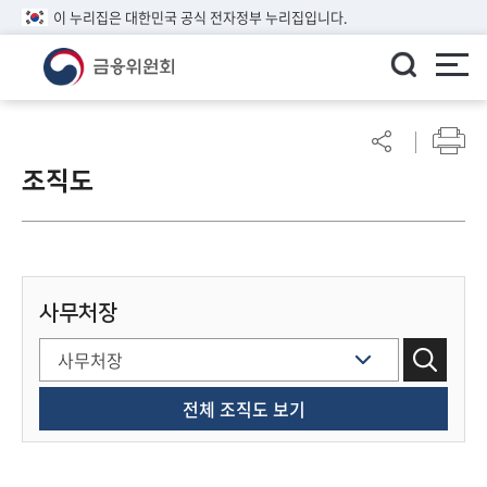
이 누리집은 대한민국 공식 전자정부 누리집입니다.
ENGLISH
어
린
조직도
이
알
림
마
당
사무처장
참
여
마
당
전체 조직도 보기
정