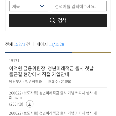
책
마
당
검색
정
보
공
전체
15271
건
페이지
11/1528
개
적
15171
극
이억원 금융위원장, 청년미래적금 출시 첫날
행
출근길 현장에서 직접 가입안내
정
담당부서 : 청년정책과
조회수 : 21890
금
260622 (보도자료) 청년미래적금 출시 기념 커피차 행사 개
최.hwpx
융
(238 KB)
위
원
260622 (보도자료) 청년미래적금 출시 기념 커피차 행사 개