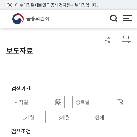
이 누리집은 대한민국 공식 전자정부 누리집입니다.
ENGLISH
어
린
보도자료
이
알
림
마
당
검색기간
참
여
~
마
당
1개월
3개월
전체
정
검색조건