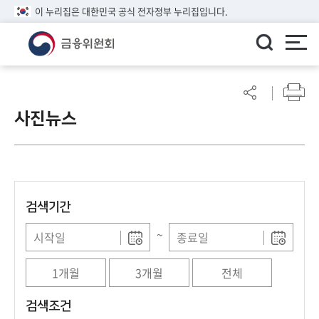
이 누리집은 대한민국 공식 전자정부 누리집입니다.
ENGLISH
어
린
사진뉴스
이
알
림
마
당
검색기간
참
여
~
마
당
1개월
3개월
전체
정
검색조건