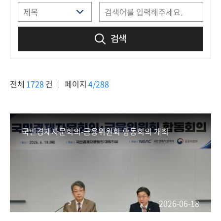
책
마
당
검색
정
보
공
전체
1728
건
페이지
4/288
개
적
극
국민경제자문회의-금융위원회 합동회의 개최
행
정
금
융
위
2026-06-18
원