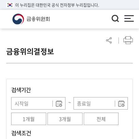
이 누리집은 대한민국 공식 전자정부 누리집입니다.
ENGLISH
어
린
금융위의결정보
이
알
림
마
당
검색기간
참
여
~
마
당
1개월
3개월
전체
정
검색조건