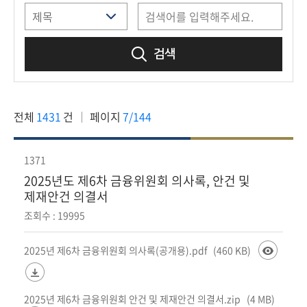
책
마
당
검색
정
보
공
전체
1431
건
페이지
7/144
개
적
1371
극
2025년도 제6차 금융위원회 의사록, 안건 및
행
제재안건 의결서
정
조회수 : 19995
금
2025년 제6차 금융위원회 의사록(공개용).pdf
(460 KB)
융
위
원
2025년 제6차 금융위원회 안건 및 제재안건 의결서.zip
(4 MB)