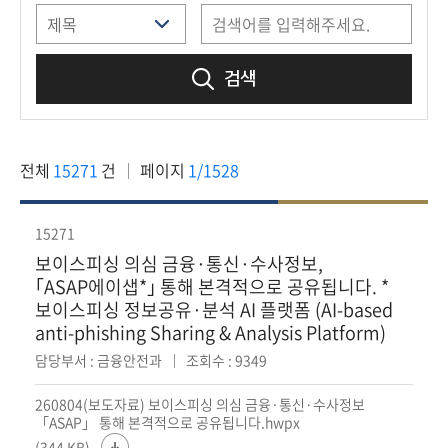
책
마
당
검색
정
보
공
전체
15271
건
페이지
1/1528
개
적
15271
극
보이스피싱 의심 금융·통신·수사정보,
행
｢ASAP에이샙*｣ 통해 본격적으로 공유됩니다. *
정
보이스피싱 정보공유·분석 AI 플랫폼 (AI-based
anti-phishing Sharing & Analysis Platform)
금
담당부서 : 금융안전과
조회수 : 9349
융
위
260804(보도자료) 보이스피싱 의심 금융·통신·수사정보
「ASAP」 통해 본격적으로 공유됩니다.hwpx
원
(344 KB)