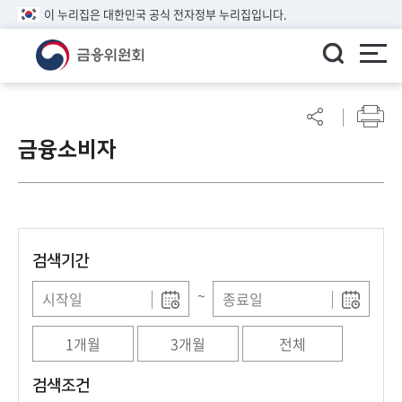
이 누리집은 대한민국 공식 전자정부 누리집입니다.
ENGLISH
어
린
금융소비자
이
알
림
마
당
검색기간
참
여
~
마
당
1개월
3개월
전체
정
검색조건